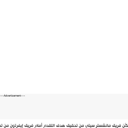
---Advertisement---
ّن فريق مانشستر سيتي من تحقيق هدف التقدم أمام فريق إيفرتون من تسجيل هالاند في ا