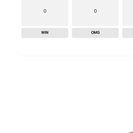
0
0
WIN
OMG