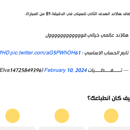
اف هالاند الهدف الثاني للسيتي في الدقيقة 85 من المباراة.
هالاند عالمي خيالي قوووووووووووول
تابع الحساب الاساسي : Via:
pic.twitter.com/aG5PWhOH61
7HD
— تــــــغـــــطـــــيات HD (@Elva14725849396)
February 10, 2024
ف كان انطباعك؟