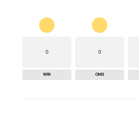
0
0
WIN
OMG