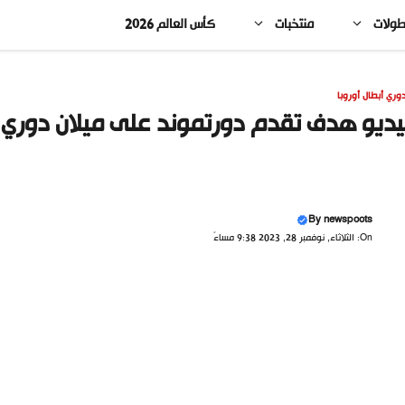
طولات
منتخبات
كأس العالم 2026
وري أبطال أوروبا
ديو هدف تقدم دورتموند على ميلان دوري أب
By
newspoots
On: الثلاثاء, نوفمبر 28, 2023 9:38 مساءً