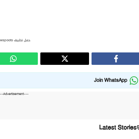
حمل تطبيق newspoots
Join WhatsApp
---Advertisement---
Latest Stories