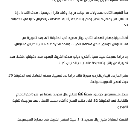
انتهى الشوط الأول بتقدم ريال مدريد بهدف دون رد.
بدأ الشوط الثاني بمحاولات من جانب براجا، وكاد بانزا أن يسجل هدف التعادل، إذ
استلم تمريرة من مينديز وقام بتسديدة رأسية اصطدمت بالحارس كيبا في الدقيقة
53.
أضاف بيلينجهام الهدف الثاني لريال مدريد في الدقيقة 61، بعد تمريرة من
فينيسيوس جونيور داخل منطقة الجزاء، وسدد الكرة على يسار الحارس ماتيوس.
رد براجا بسرعة، حيث سجل ألفارو ديالو هدف الفريق الوحيد بعد دقيقتين فقط، بعد
تمريرة من بانزا وتسديدة على يسار الحارس كيبا.
منع الحارس كيبا ريكاردو هورتا قائد براجا من تسجيل هدف التعادل في الدقيقة 70،
حيث تصدى لتصويبه ببراعة.
سجل فينيسيوس جونيور هدفًا ثالثًا لصالح ريال مدريد بعدما فر هاربًا من الدفاع
بالكامل في الدقيقة 82، لكن حكم المباراة ألغاه بسبب التسلل بعد مراجعة تقنية
الفيديو.
انتهت المباراة بفوز ريال مدريد 2-1، حيث استمر الفريق في صدارة المجموعة.