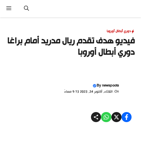
نتقل
القا
لى
لمحتوى
دوري أبطال أوروبا
فيديو هدف تقدم ريال مدريد أمام براغا
دوري أبطال أوروبا
By
newspoots
On: الثلاثاء, أكتوبر 24, 2023 9:13 مساءً