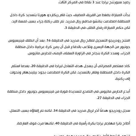
رصيد سبورتنج براجا عند 3 نقاط في المركز الثالث.
بدأت المباراة بضغط من الفريق المضيف، حيث قام ريكاردو هورتا بتسديد كرة داخل
المنطقة اصطدمت بناتشو مدافع ريال مدريد. تم طلب ركلة جزاء بسبب لمسة اليد،
لكن حكم المباراة رفض الطلب في الدقيقة 3.
افتتح رودريجو التسجيل لصالح ريال مدريد في الدقيقة 16، بعد أن انطلق فينيسيوس
جونيور من الجهة اليسرى وتلاعب بالدفاع قبل أن يمرر كرة عرضية داخل منطقة
الجزاء، وسدد الكرة بنجاح في الزاوية السفلى اليمنى للحارس ماتيوس.
كاد معتصم المصراتي أن يسجل هدف التعادل لبراجا في الدقيقة 20، بعدما استلم
الكرة داخل المنطقة وقام بالتسديد، لكن الكرة اصطدمت بجود بيلينجهام وتحولت
إلى ركنية.
أبدع الحارس ماتيوس في التصدي لتسديدة قوية من فينيسيوس جونيور داخل منطقة
الجزاء في الدقيقة 27.
سجل رودريجو هدفًا آخر لريال مدريد في الدقيقة 34، لكنه تم إلغاؤه بسبب التسلل.
أطاح بانزا مهاجم براجا بكرة رأسية في الدقيقة 40، لكنها مرت فوق العارضة.