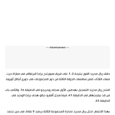
---Advertisement---
حقق ريال مدريد الفوز بنتيجة 2-1 على فريق سبورتنج براجا البرتغالي في مباراة جرت
مساء الثلاثاء ضمن منافسات الجولة الثالثة من دور المجموعات في دوري أبطال أوروبا.
افتتح ريال مدريد التسجيل بهدفين، الأول سجله رودريجو في الدقيقة 16، والثاني جاء
من قد بيلينجهام في الدقيقة 61، فيما سجل ألفارو ديالو هدف براجا الوحيد في
الدقيقة 63.
بهذا الانتصار، احتل ريال مدريد صدارة المجموعة الثالثة برصيد 9 نقاط، في حين تجمد