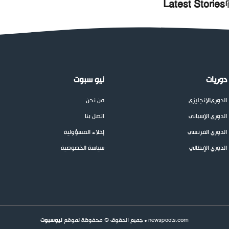
Latest Stories
دوريات
نيو سبوت
الدوري
الإنجليزي
من نحن
الدوري الإسباني
اتصل بنا
الدوري الفرنسي
إخلاء المسؤولية
الدوري الإيطالي
سياسة الخصوصية
newspoots.com • جميع الحقوق © محفوظة لموقع
نيوسبوت