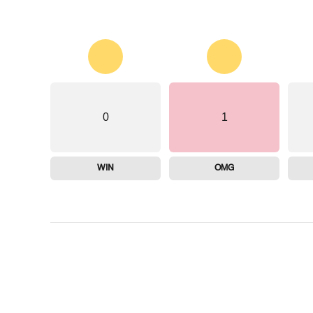
0
1
WIN
OMG