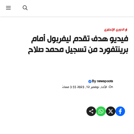
نتقل
القا
لى
لمحتوى
الدوري الإنجليزي
فيديو هدف تقدم ليفربول أمام
برينتفورد من تسجيل محمد صلاح
By
newspoots
On: الأحد, نوفمبر 12, 2023 3:55 مساءً