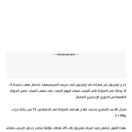
---Advertisement---
خرج ليفربول من مباراته ضد إيفرتون في ديربي الميرسيسايد بانتصار صعب بنتيجة 2-
0، وذلك في المباراة التي أقيمت مساء اليوم السبت على ملعب آنفيلد، ضمن الجولة
التاسعة من الدوري الإنجليزي الممتاز.
سجّل اللاعب المصري محمد صلاح هدفي المباراة في الدقيقتين 75 من ركلة جزاء،
و90+7.
بهذا الفوز، ارتفع رصيد فريق ليفربول إلى 20 نقطة، مؤقتًا يتصدر جدول الترتيب بفارق