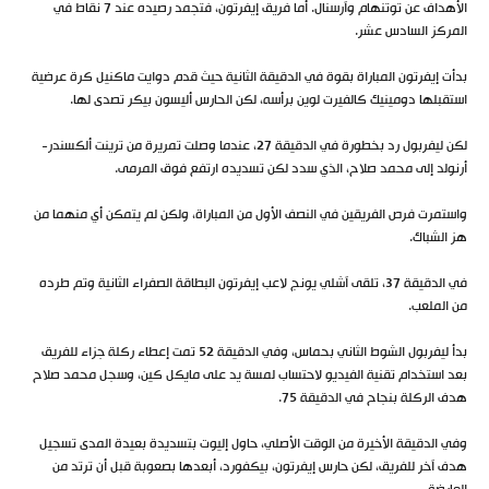
الأهداف عن توتنهام وآرسنال. أما فريق إيفرتون، فتجمد رصيده عند 7 نقاط في
المركز السادس عشر.
بدأت إيفرتون المباراة بقوة في الدقيقة الثانية حيث قدم دوايت ماكنيل كرة عرضية
استقبلها دومينيك كالفيرت لوين برأسه، لكن الحارس أليسون بيكر تصدى لها.
لكن ليفربول رد بخطورة في الدقيقة 27، عندما وصلت تمريرة من ترينت ألكسندر-
أرنولد إلى محمد صلاح، الذي سدد لكن تسديده ارتفع فوق المرمى.
واستمرت فرص الفريقين في النصف الأول من المباراة، ولكن لم يتمكن أي منهما من
هز الشباك.
في الدقيقة 37، تلقى آشلي يونج لاعب إيفرتون البطاقة الصفراء الثانية وتم طرده
من الملعب.
بدأ ليفربول الشوط الثاني بحماس، وفي الدقيقة 52 تمت إعطاء ركلة جزاء للفريق
بعد استخدام تقنية الفيديو لاحتساب لمسة يد على مايكل كين، وسجل محمد صلاح
هدف الركلة بنجاح في الدقيقة 75.
وفي الدقيقة الأخيرة من الوقت الأصلي، حاول إليوت بتسديدة بعيدة المدى تسجيل
هدف آخر للفريق، لكن حارس إيفرتون، بيكفورد، أبعدها بصعوبة قبل أن ترتد من