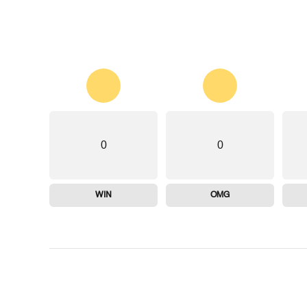
0
0
WIN
OMG