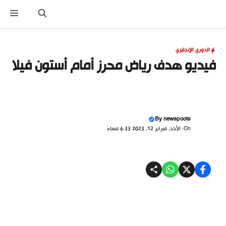
نتقل
القا
لى
لمحتوى
الدوري الإنجليزي
فيديو هدف رياض محرز أمام أستون فيلا
By
newspoots
On: الأحد, فبراير 12, 2023 6:33 مساءً