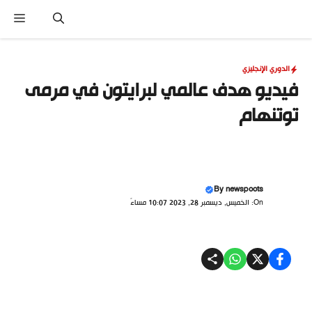
نتقل
القا
لى
لمحتوى
الدوري الإنجليزي
فيديو هدف عالمي لبرايتون في مرمى
توتنهام
By
newspoots
On: الخميس, ديسمبر 28, 2023 10:07 مساءً