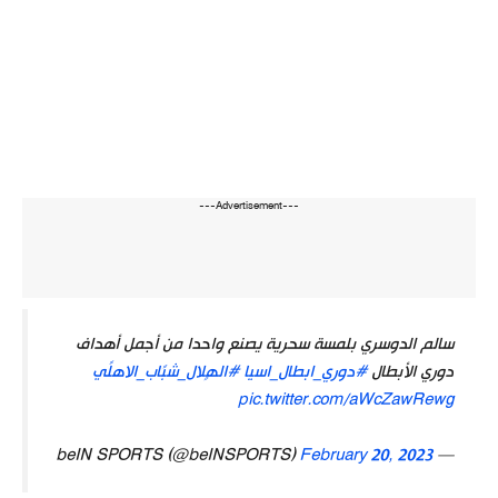
---Advertisement---
سالم الدوسري بلمسة سحرية يصنع واحدا من أجمل أهداف
دوري الأبطال
#دوري_ابطال_اسيا
#الهٍلال_شبًاب_الاهلًي
pic.twitter.com/aWcZawRewg
February 20, 2023
— beIN SPORTS (@beINSPORTS)