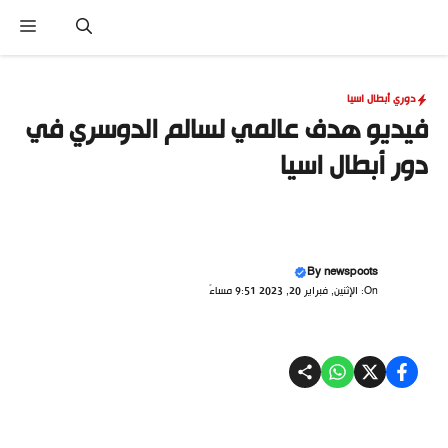
نتقل
القا
لى
لمحتوى
دوري أبطال اسيا
فيديو هدف عالمي لسالم الدوسري في
دور أبطال اسيا
By
newspoots
On: الإثنين, فبراير 20, 2023 9:51 مساءً