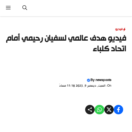
نتقل
القا
لى
لمحتوى
فيديو
فيديو هدف عالمي لسفيان رحيمي أمام
اتحاد كلباء
By
newspoots
On: السبت, ديسمبر 9, 2023 11:18 مساءً