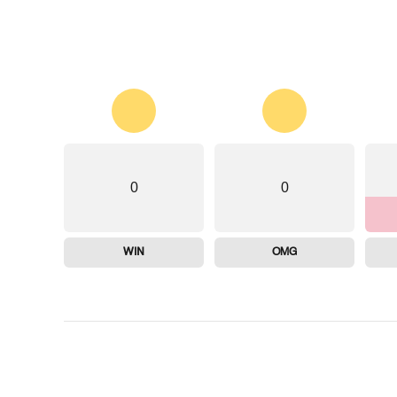
0
0
WIN
OMG