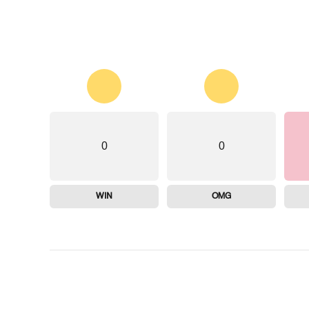
0
0
WIN
OMG