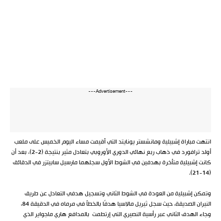
---Advertisement---
انتهت مباراة إشبيلية ومانشستر يونايتد التي أقيمت مساء اليوم الخميس على ملعب
أولد ترافورد في ذهاب ربع نهائي الدوري الأوروبي بتعادل مثير بنتيجة (2-2)، بعد أن
كانت إشبيلية متأخرة بهدفين في الشوط الأول سجلهما مارسيل سابيتزر في الدقائق
(14-21).
وتمكن إشبيلية من العودة في الشوط الثاني وتسجيل هدفي التعادل عن طريق
النيران الصديقة، حيث سجل ثيريل مالاسيا هدفًا بالخطأ في مرماه في الدقيقة 84،
وجاء الهدف الثاني عبر رأسية النصيري التي إرتطمت بالمدافع هاري ماجواير الذي