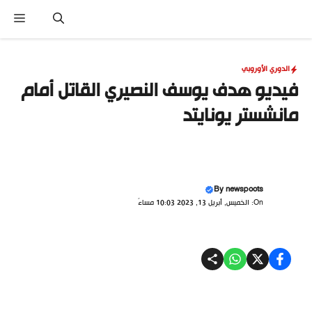
نتقل
القا
لى
لمحتوى
الدوري الأوروبي
فيديو هدف يوسف النصيري القاتل أمام
مانشستر يونايتد
By
newspoots
On: الخميس, أبريل 13, 2023 10:03 مساءً