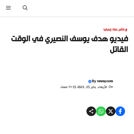
نتقل
القا
لى
لمحتوى
كأس ملك إسبانيا
فيديو هدف يوسف النصيري في الوقت
القاتل
By
newspoots
On: الأربعاء, يناير 25, 2023 11:55 مساءً