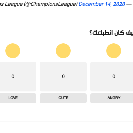
December 14, 2020
— UEFA Champions League (@ChampionsLeague)
ف كان انطباعك؟
0
0
0
LOVE
CUTE
ANGRY