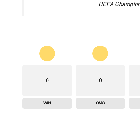
0
0
WIN
OMG