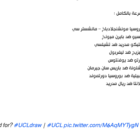
رعة بالكامل :
روسيا مونشنجلادباخ – مانشستر سي
سيو ضد بايرن ميونخ
تيكو مدريد ضد تشيلسي
بزيج ضد ليفربول
رتو ضد يوفنتوس
لونة ضد باريس سان جيرمان
يلية ضد بوروسيا دورتموند
لانتا ضد ريال مدريد
d for?
#UCLdraw
|
#UCL
pic.twitter.com/M6AqMYTygN