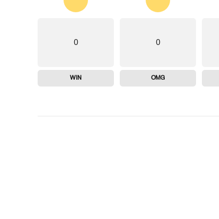
0
0
WIN
OMG