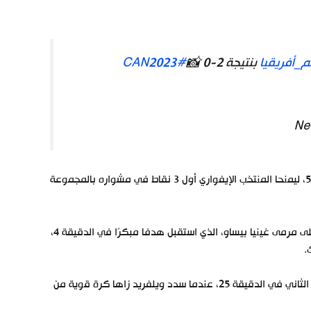
_أفريقيا
بنتيجة 2-0 📸
#CAN2023
وسجل هدفي منتخب الأفيال سيكو فوفانا وفيليب كراسو في الدقيقتين 4 و58، ليمنحا المنتخب الإيفواري أول 3 نقاط في مشواره بالمجموعة
وسيطر منتخب كوت ديفوار على مجريات المباراة منذ البداية، وشكل خطورة على مرمى غينيا بيساو، الذي استقبل هدفا مبكرًا في الدقيقة 4،
.
وواصل منتخب كوت ديفوار ضغطه على مرمى غينيا بيساو، وكاد يضيف الهدف الثاني في الدقيقة 25، عندما سدد ويلفريد زاها كرة قوية من