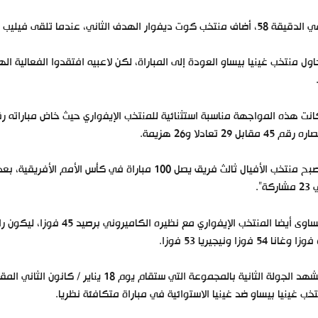
 منتخب كوت ديفوار الهدف الثاني، عندما تلقى فيليب كراسو تمريرة من يايا توريه، وسدد الكرة في الشباك.
ول منتخب غينيا بيساو العودة إلى المباراة، لكن لاعبيه افتقدوا الفعالية 
رقم 45 مقابل 29 تعادلا و26 هزيمة.
اركة”.
وتساوى أيضا المنتخب الإيف
وزا.
وتشهد الجولة الثانية بالمجموعة التي ست
خب غينيا بيساو ضد غينيا الاستوائية في مباراة متكافئة نظريا.