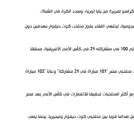
الهجومية، لينتهي اللقاء بفوز منتخب كوت ديفوار بهدفين دون
وكانت هذه المواجهة مناسبة استثنائية للمنتخب الإيفواري حيث خاض مباراته رقم 100 في مشاركته 25 في كأس الأمم الأفريقية، محققا
وأصبح منتخب الأفيال ثالث فريق يصل 100 مباراة في كأس الأمم الأفريقية، بعد منتخبي مصر “107 مباراة في 25 مشاركة” وغانا “102 مباراة
واري مع نظيره الكاميروني برصيد 45 فوزا، ليكون رابع أكثر المنتخبات تحقيقا للانتصارات في كأس الأمم بعد مصر
قام يوم 18 يناير / كانون الثاني المقبل صداما قويا بين منتخبي كوت ديفوار ونيجيريا، بينما يلعب