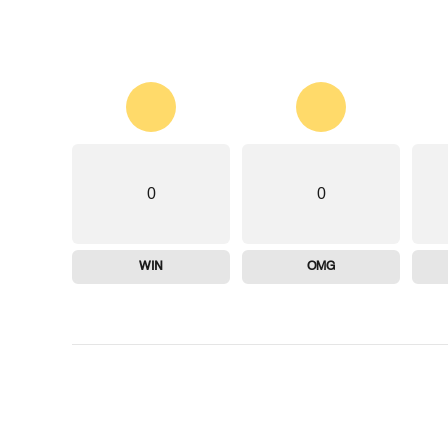
0
0
WIN
OMG