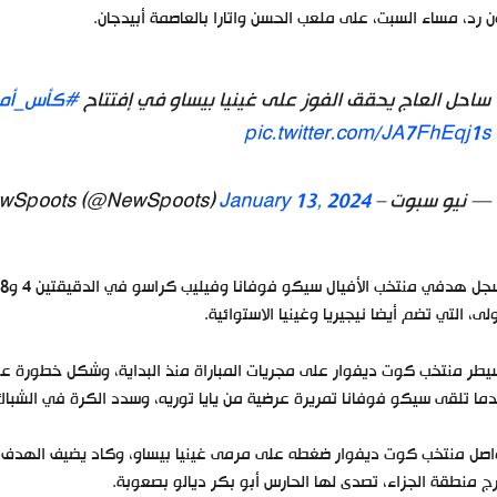
 رد، مساء السبت، على ملعب الحسن واتارا بالعاصمة أبيدجان.
ساحل العاج يحقق الفوز على غينيا بيساو في إفتتاح
#كأس_أمم
pic.twitter.com/JA7FhEqj1s
— نيو سبوت – NewSpoots (@NewSpoots)
January 13, 2024
ولى، التي تضم أيضا نيجيريا وغينيا الاستوائية.
ما تلقى سيكو فوفانا تمريرة عرضية من يايا توريه، وسدد الكرة في الشباك
ج منطقة الجزاء، تصدى لها الحارس أبو بكر ديالو بصعوبة.