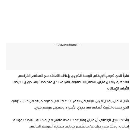
---Advertisement---
فاجأ نادي كومو الإيطالي الوسط الكروي بإعلانه التعاقد مع المدافع الفرنسي
المخضرم رافايل فاران، لينضم إلى صفوف الفريق الذي عاد حديثًا إلى دوري الدرجة
الأولى الإيطالي.
يأتي انتقال رافايل فاران، البالغ من العمر 31 عامًا، في خطوة جريئة من جانب كومو،
الذي يسعى لتثبيت أقدامه في دوري الأضواء وتقديم موسم قوي.
وأكد النادي الإيطالي أن فاران وقع عقدًا لمدة عامين مع إمكانية التمديد لموسم
إضافي، وذلك بعد رحيله عن مانشستر يونايتد بنهاية الموسم الماضي.