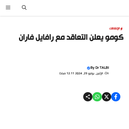
نتقل
القا
لى
لمحتوى
الإنتقالات
كومو يعلن التعاقد مع رافايل فاران
By
Dr TALBI
On: الإثنين, يوليو 29, 2024 12:11 صباحًا