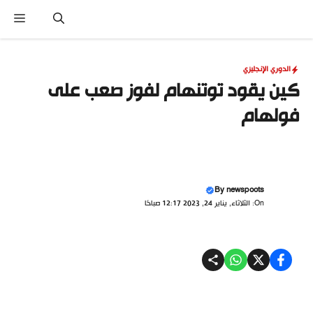
نتقل
القا
لى
لمحتوى
الدوري الإنجليزي
كين يقود توتنهام لفوز صعب على
فولهام
By
newspoots
On: الثلاثاء, يناير 24, 2023 12:17 صباحًا