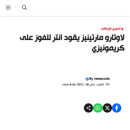
نتقل
القا
لى
لمحتوى
الدوري الإيطالي
لاوتارو مارتينيز يقود انتر للفوز على
كريمونيزي
By
newspoots
On: السبت, يناير 28, 2023 8:46 مساءً