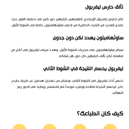
تألق حارس ليفربول
كان لحارس ليفربول الإيرلندي كاوميهين كيليهير دور كبير في تحقيق الفوز، حيث
تصدى للعديد من الكرات الخطيرة من لاعبي ساوثهامبتون، خاصة في الشوط الأول.
ساوثهامبتون يهدد لكن دون جدوى
سيطر ساوثهامبتون على مجريات الشوط الأول، وهدد مرمى ليفربول في أكثر من
مناسبة، لكن تألق كيليهير حال دون هز شباكه.
ليفربول يحسم النتيجة في الشوط الثاني
تحسن أداء ليفربول في الشوط الثاني، وتمكن من تسجيل هدفين عن طريق جايدن
دانز، ليحسم النتيجة لصالحه ويضرب موعداً مع مانشستر يونايتد في الدور ربع
النهائي.
كيف كان انطباعك؟