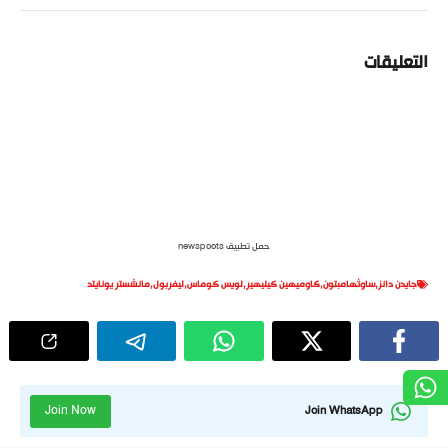
التعليقات
حمل تطبيق newspoots
جايدن دانز
,
ساوثهامبتون
,
كاوميهين كيليهير
,
لويس كوماس
,
ليفربول
,
مانشستر يونايتد
Join Now
Join WhatsApp