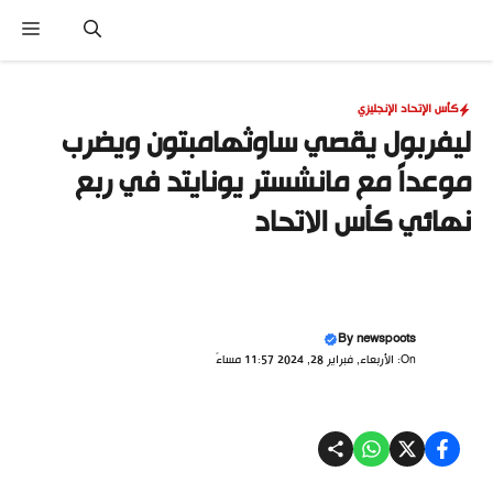
نتقل
القا
لى
لمحتوى
كأس الإتحاد الإنجليزي
ليفربول يقصي ساوثهامبتون ويضرب
موعداً مع مانشستر يونايتد في ربع
نهائي كأس الاتحاد
By
newspoots
On: الأربعاء, فبراير 28, 2024 11:57 مساءً