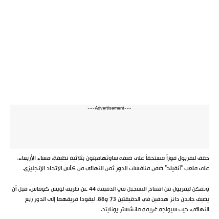
---Advertisement---
حقق ليفربول فوزاً مستحقاً على ضيفه ساوثهامبتون بثلاثية نظيفة، مساء الأربعاء،
على ملعب “آنفيلد” ضمن منافسات الدور ثمن النهائي من كأس الاتحاد الإنجليزي.
وتمكن ليفربول من افتتاح التسجيل في الدقيقة 44 عن طريق لويس كوماس، قبل أن
يضيف جايدن دانز هدفين في الدقيقتين 73 و88، ليقودا فريقهما إلى الدور ربع
النهائي، حيث سيواجه غريمه مانشستر يونايتد.