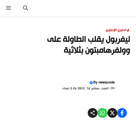
نتقل
القا
لى
لمحتوى
الدوري الإنجليزي
ليفربول يقلب الطاولة على
وولفرهامبتون بثلاثية
By
newspoots
On: السبت, سبتمبر 16, 2023 3:26 مساءً