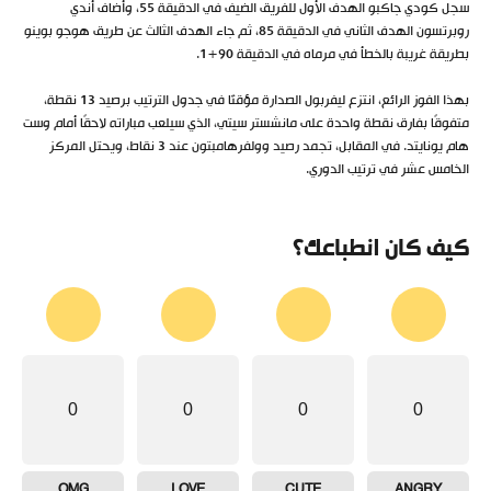
سجل كودي جاكبو الهدف الأول للفريق الضيف في الدقيقة 55، وأضاف أندي
روبرتسون الهدف الثاني في الدقيقة 85، ثم جاء الهدف الثالث عن طريق هوجو بوينو
بطريقة غريبة بالخطأ في مرماه في الدقيقة 90+1.
بهذا الفوز الرائع، انتزع ليفربول الصدارة مؤقتًا في جدول الترتيب برصيد 13 نقطة،
متفوقًا بفارق نقطة واحدة على مانشستر سيتي، الذي سيلعب مباراته لاحقًا أمام وست
هام يونايتد. في المقابل، تجمد رصيد وولفرهامبتون عند 3 نقاط، ويحتل المركز
الخامس عشر في ترتيب الدوري.
كيف كان انطباعك؟
0
0
0
0
OMG
LOVE
CUTE
ANGRY