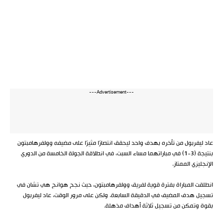
---Advertisement---
عاد ليفربول من تأخره بهدف واحد ليحقق انتصارًا مثيرًا على مضيفه وولفرهامبتون
بنتيجة (3-1) في مباراتهما مساء السبت، في انطلاقة الجولة الخامسة من الدوري
الإنجليزي الممتاز.
انطلقت المباراة بفترة قوية لفريق وولفرهامبتون، حيث نجح هوانج هي تشان في
تسجيل هدف المضيف في الدقيقة السابعة. ولكن على مرور الوقت، عاد ليفربول
بقوة وتمكن من تسجيل ثلاثة أهداف مذهلة.