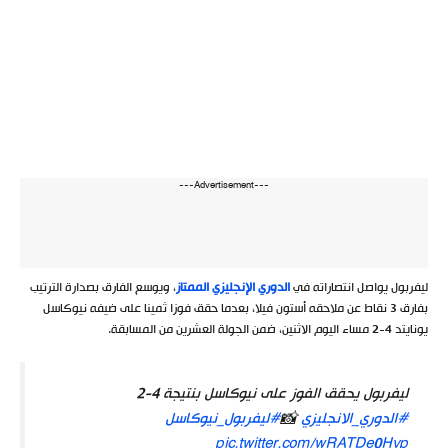
---Advertisement---
ليفربول يواصل انتصاراته في
الدوري الإنجليزي الممتاز
، ويوسع الفارق بصدارة الترتيب
بفارق 3 نقاط عن ملاحقه أستون فيلا، بعدما حقق فوزا ثمينا على ضيفه نيوكاسل
يونايتد 4-2 مساء اليوم الاثنين، ضمن الجولة العشرين من المسابقة.
ليفربول يحقق الفوز على نيوكاسل بنتيجة 4-2
#الدوري_الانجليزي
📸
#ليفربول_نيوكاسل
pic.twitter.com/wRATDe0Hvp