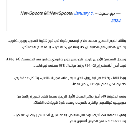
— نيو سبوت – NewSpoots (@NewSpoots)
January 1,
2024
وتألق النجم المصري محمد صلاح ليسهم بقوة في فوز كتيبة المدرب يورجن كلوب،
إذ أحرز هدفين في الدقيقتين 49 و86 من ركلة جزاء، بينما صنع هدفا آخر.
وسجل الهدفين الآخرين للريدز كورتيس جونز وكودي جاكبو في الدقيقتين (74 و78)،
فيما أحرز ألكسندر إيزاك (54) وزفن بوتمان (81) هدفي نيوكاسل.
وبدأ اللقاء بضغط من ليفربول، الذي سيطر على مجريات اللعب، وشكل عدة فرص
خطيرة، لكن دفاع نيوكاسل كان يقظاً.
وفي الدقيقة 49، أحرز صلاح الهدف الأول للريدز، بعدما تلقى تمريرة رائعة من
جورجينيو فينالدوم، وانفرد بالمرمى وسدد كرة قوية في الشباك.
وفي الدقيقة 54، أدرك نيوكاسل التعادل، بعدما انبرى ألكسندر إيزاك لركلة جزاء،
وسددها على يمين الحارس أليسون بيكر.