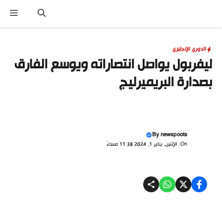
نتقل
القا
لى
لمحتوى
الدوري الإنجليزي
ليفربول يواصل انتصاراته ويوسع الفارق
بصدارة البريميرليج
By
newspoots
On: الإثنين, يناير 1, 2024 11:38 مساءً