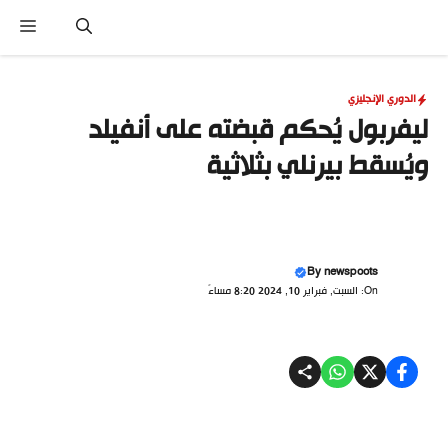
نتقل
القا
لى
لمحتوى
الدوري الإنجليزي
ليفربول يُحكم قبضته على أنفيلد
ويُسقط بيرنلي بثلاثية
By
newspoots
On: السبت, فبراير 10, 2024 8:20 مساءً