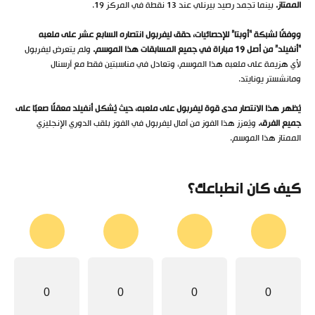
الممتاز.
بينما تجمد رصيد بيرنلي عند 13 نقطة في المركز 19.
ووفقًا لشبكة “أوبتا” للإحصائيات، حقق ليفربول انتصاره السابع عشر على ملعبه
“أنفيلد” من أصل 19 مباراة في جميع المسابقات هذا الموسم.
ولم يتعرض ليفربول
لأي هزيمة على ملعبه هذا الموسم، وتعادل في مناسبتين فقط مع آرسنال
ومانشستر يونايتد.
يُظهر هذا الانتصار مدى قوة ليفربول على ملعبه، حيث يُشكل أنفيلد معقلًا صعبًا على
جميع الفرق.
ويُعزز هذا الفوز من آمال ليفربول في الفوز بلقب الدوري الإنجليزي
الممتاز هذا الموسم.
كيف كان انطباعك؟
0
0
0
0