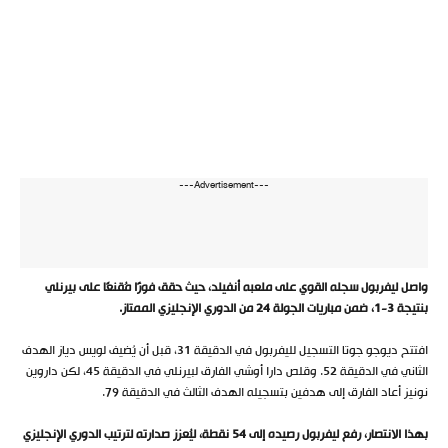
---Advertisement---
واصل ليفربول سجله القوي على ملعبه أنفيلد، حيث حقق فوزًا مُقنعًا على بيرنلي
بنتيجة 3-1، ضمن مباريات الجولة 24 من الدوري الإنجليزي الممتاز.
افتتح ديوجو جوتا التسجيل لليفربول في الدقيقة 31، قبل أن يُضيف لويس دياز الهدف
الثاني في الدقيقة 52. وقلص دارا أوشي الفارق لبيرنلي في الدقيقة 45، لكن داروين
نونيز أعاد الفارق إلى هدفين بتسجيله الهدف الثالث في الدقيقة 79.
بهذا الانتصار، رفع ليفربول رصيده إلى 54 نقطة، ليُعزز صدارته لترتيب الدوري الإنجليزي