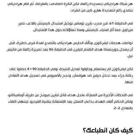
هز شباك هراديكي بتسديدة رائعة، لكن الكرة اصطدمت بالعارضة. ثم قام هراديكي
بتصدي رائع لتسديدة هاري كين من انفراد.
في الدقيقة 61، قرر مدرب بايرن توماس توخيل استبدال كيميتش باللاعب نصير
مزراوي، مما أثار استياء كيميتش وسط تساؤلاته حول هذا الاستبدال.
تواصلت هجمات ليفركوزن وتألق الحارس هراديكي بالتصدي لعدة فرص خطيرة، قبل
أن يسجل جوريتسكا هدف التقدم للبايرن في الدقيقة 86 بعد تمريرة رائعة من ماتيس
تيل.
لكن ليفركوزن لم يستسلم وحاولوا تعديل النتيجة، وفي الدقيقة 90+4 حصلوا على
ركلة جزاء بعد تدخل ديفيز ضد هوفمان، ونجح بالاسيوس في تسجيل هدف التعادل
منها.
في اللحظات الأخيرة من المباراة، سُجل هدف قاتل لبايرن ميونخ عن طريق أوباميكانو،
ولكن الحكم ألغى الهدف بداعي التسلل بعد الاستعانة بتقنية الفيديو، لينتهي اللقاء
بالتعادل 2-2.
كيف كان انطباعك؟