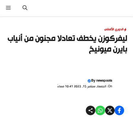
نتقل
القا
لى
لمحتوى
الدوري الألماني
ليفركوزن يخطف تعادلا مجنون من أنياب
بايرن ميونيخ
By
newspoots
On: الجمعة, سبتمبر 15, 2023 10:41 مساءً