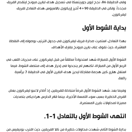
وفي الدقيقة 86، نجح ليون جوريتسكا في تسجيل هدف لبايرن ميونخ ليتقدم الفريق
مجدداً، ولكن في الدقيقة 90+4 أحرز إزيكويل بالاسيوس هدف التعادل لفريق
ليفركوزن.
بداية الشوط الأول
بهذا التعادل، استمرت صدارة فريق ليفركوزن في جدول الترتيب بوصوله إلى النقطة
العاشرة، حيث تفوق على بايرن ميونخ بفارق الأهداف.
الشوط الأول للمباراة شهد استحواذاً مطلقاً من قبل ليفركوزن على مجريات اللعب في
الربع الأول من المباراة، لكنهم لم ينجحوا في إحراز هدف إلى منتصف الشوط. فيما
استغل هاري كين هجمة مفاجئة ليحرز هدف البايرن الأول في الدقيقة 7 برأسية
رائعة.
وفيما بعد، شهد الشوط الأول فرصاً متبادلة للفريقين، إذ أضاع لاعبو ليفركوزن بعض
الفرص الخطيرة بسبب سوء اللمسة الأخيرة، بينما قام الحارس هراديكي بتصديات
مميزة لمحاولات بايرن المستمرة.
انتهى الشوط الأول بالتعادل 1-1.
بداية الشوط الثاني شهدت محاولات خطيرة من كلا الفريقين، حيث اقترب بونيفيس من