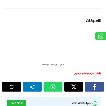
التعليقات
حمل تطبيق newspoots
باير ليفركوزن
,
بايرن ميونيخ
Join Now
Join WhatsApp