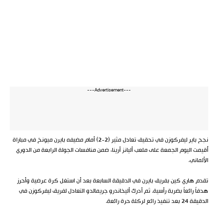
---Advertisement---
نجح باير ليفركوزن في تحقيق تعادل مثير (2-2) أمام مضيفه بايرن ميونخ في مباراة
أُقيمت اليوم الجمعة على ملعب أليانز أرينا، ضمن منافسات الجولة الرابعة من الدوري
الألماني.
تقدم هاري كين بفريق بايرن في الدقيقة السابعة بعد أن استغل كرة عرضية وأحرز
هدفاً رائعاً بضربة رأسية. ثم أدرك أليخاندرو جريمالدو التعادل لفريق ليفركوزن في
الدقيقة 24 بعد تنفيذ رائع لركلة حرة رائعة.