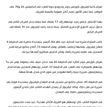
تعرض لاعبا ليفربول كورتس جونز وديوجو جوتا للطرد في الدقيقتين 26 و70 على
التوالي، مما جعل الأمور تصبح أكثر صعوبة بالنسبة للفريق.
بهذا الانتصار، ارتفع رصيد توتنهام إلى 17 نقطة، مما جعله يحتل المركز الثاني في
جدول ترتيب الدوري الإنجليزي الممتاز، بينما تجمد رصيد ليفربول عند 16 نقطة في
المركز الرابع.
كانت المباراة مثيرة منذ البداية، حيث قام ماك أليستر بتسديدة خطيرة في الدقيقة 4
لصالح ليفربول، ولكنها ارتطمت بالقائم. وفي الدقيقة 13، أضاع جاكبو فرصة لفتح
التسجيل بعد تلقيه تمريرة رائعة، ولكن الحارس فيكاريو أبعدها ببراعة.
تعرض كورتس جونز للطرد في الدقيقة 26 بعد تدخل عنيف على بيسوما، ومن ثم بدأ
توتنهام بالسيطرة على اللعب. في الدقيقة 37، افتتح توتنهام التسجيل بعدما قدم
ريتشارليسون تمريرة بينية رائعة لهيونج مين سون الذي سجل هدفًا سهلًا.
في الدقيقة 45، تمكن جاكبو من تسجيل هدف التعادل لليفربول بتسديدة قوية بعد
تمريرة من فان دايك. وكاد ليفربول أن يسجل الهدف الثاني، لكن تصدي أليسون
لتسديدة ريتشارليسون حافظ على التعادل.
في الشوط الثاني، كان توتنهام هو الفريق الأكثر تهديدًا، حيث سدد ماديسون