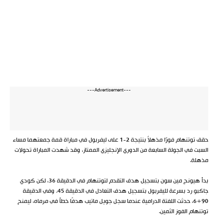
---Advertisement---
حقق توتنهام فوزًا مذهلاً بنتيجة 2-1 على ليفربول في مباراة قمة جمعتهما مساء
السبت في الجولة السابعة من الدوري الإنجليزي الممتاز، وقد شهدت المباراة تحولات
مذهلة.
بدأ هيونج مين سون بتسجيل هدف التقدم لتوتنهام في الدقيقة 36، لكن كودي
جاكبو رد بسرعة لليفربول بتسجيل هدف التعادل في الدقيقة 45. وفي الدقيقة
90+6، حدثت اللفتة الدرامية عندما سجل جويل ماتيب هدفًا خطأ في مرماه، ليمنح
توتنهام الفوز الثمين.