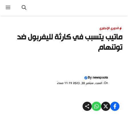
نتقل
القا
لى
لمحتوى
الدوري الإنجليزي
ماتيب يتسبب في كارثة لليفربول ضد
توتنهام
By
newspoots
On: السبت, سبتمبر 30, 2023 11:19 مساءً