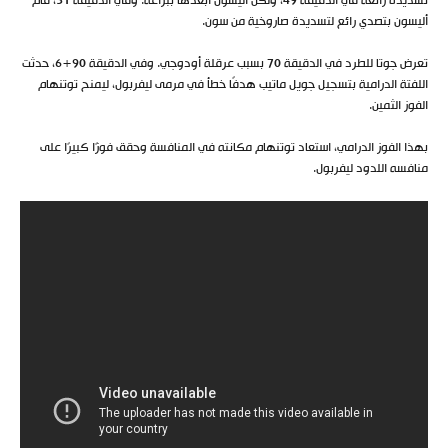
تسديدة رائعة في الدقيقة 49، ولكن أليسون أبعدها ببراعة. وفي الدقيقة 51، قام
أليسون بتصدي رائع لتسديدة صاروخية من سون.
تعرض جوتا للطرد في الدقيقة 70 بسبب عرقلة أودوجي. وفي الدقيقة 90+6، حدثت
اللفتة الدرامية بتسجيل جويل ماتيب هدفًا خطأ في مرمى ليفربول، ليمنح توتنهام
الفوز الثمين.
بهذا الفوز الدرامي، استعاد توتنهام مكانته في المنافسة وحقق فوزًا كبيرًا على
منافسه اللدود ليفربول.