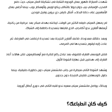
شهدت المباراة ظهور بعض الوجوه الشابة في تشكيلة المان سيتي، حيث دفع
المدرب الإسباني بيب جوارديولا بالثنائي ريكو لويس وأوسكار بوب، بينما أجلس بعض
الأساسيين على دكة البدلاء، أمثال كيفن دي بروين وفيل فودين.
لم يمهل السيتي ضيفه الكثير من الوقت، ليباغته بهدف مبكر بعد عرضية من ركنية،
أرسلها ألفاريز نحو أكانجي، الذي قابلها بتسديدة خاطفة إلى الشباك.
وبعد دقائق معدودة، ضاعف ألفاريز النتيجة بعد تسديدة ارتطمت في العارضة، ثم
عادت إليه ليقوم بتسديدها في المرمى.
قلص اليونسي الفارق للضيوف بعد تبادل رائع للكرة مع أوسكارسون، لكن هالاند أعاد
الفارق إلى هدفين قبل نهاية الشوط الأول.
وشهد الشوط الثاني سيطرة من جانب مانشستر سيتي دون خطورة حقيقية، بينما
حاول كوبنهاجن تقليص النتيجة دون جدوى.
وبذلك، يواصل مانشستر سيتي سعيه نحو لقبه الثاني في دوري أبطال أوروبا.
كيف كان انطباعك؟