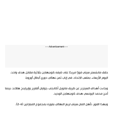
---Advertisement---
حقق مانشستر سيتي فوزًا مريحًا على ضيفه كوبنهاجن بثلاثية مقابل هدف واحد،
اليوم الأربعاء، بملعب الاتحاد، في إياب ثمن نهائي دوري أبطال أوروبا.
وجاءت أهداف السيتزنز عن طريق مانويل أكانجي، جوليان ألفاريز وإيرلينج هالاند، بينما
أحرز محمد اليونسي هدف كوبنهاجن الوحيد.
وبهذا الفوز، تأهل المان سيتي لربع النهائي بفوزه بمجموع المباراتين (6-2).