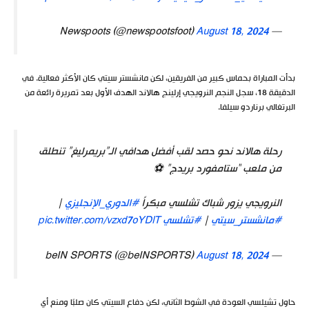
August 18, 2024
— Newspoots (@newspootsfoot)
بدأت المباراة بحماس كبير من الفريقين، لكن مانشستر سيتي كان الأكثر فعالية. في
الدقيقة 18، سجل النجم النرويجي إرلينج هالاند الهدف الأول بعد تمريرة رائعة من
البرتغالي برناردو سيلفا.
رحلة هالاند نحو حصد لقب أفضل هدافي الـ”بريمرليغ” تنطلق
من ملعب “ستامفورد بريدج” ⚽️
النرويجي يزور شباك تشلسي مبكراً
#الدوري_الإنجليزي
|
#مانشستر_سيتي
|
#تشلسي
pic.twitter.com/vzxd7oYDlT
August 18, 2024
— beIN SPORTS (@beINSPORTS)
حاول تشيلسي العودة في الشوط الثاني، لكن دفاع السيتي كان صلبًا ومنع أي