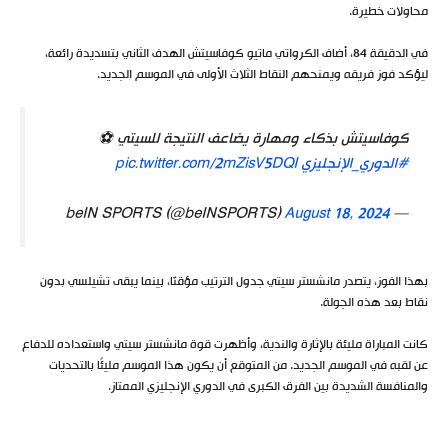
محاولات خطيرة.
في الدقيقة 84، أضاف الكرواتي ماتيو كوفاسيتش الهدف الثاني بتسديدة رائعة،
ليؤكد فوز فريقه ويمنحهم النقاط الثلاث الأولى في الموسم الجديد.
كوفاسيتش بذكاء ومهارة يضاعف النتيجة للسيتي ⚽️
#الدوري_الإنجليزي
pic.twitter.com/2mZisV5DQI
August 18, 2024
— beIN SPORTS (@beINSPORTS)
بهذا الفوز، يتصدر مانشستر سيتي جدول الترتيب مؤقتًا، بينما يبقى تشيلسي بدون
نقاط بعد هذه الجولة.
كانت المباراة مليئة بالإثارة والندية، وأظهرت قوة مانشستر سيتي واستعداده للدفاع
عن لقبه في الموسم الجديد. من المتوقع أن يكون هذا الموسم مليئًا بالتحديات
والمنافسة الشديدة بين الفرق الكبرى في الدوري الإنجليزي الممتاز.