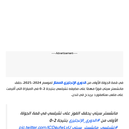
---Advertisement---
في قمة الجولة الأولى من
الدوري الإنجليزي الممتاز
لموسم 2024-2025، حقق
مانشستر سيتي فوزًا مهمًا على مضيفه تشيلسي بنتيجة 2-0 في المباراة التي أقيمت
على ملعب ستامفورد بريدج في لندن.
مانشستر سيتي يحقق الفوز على تشيلسي في قمة الجولة
الأولى من
#الدوري_الإنجليزي
بنتيجة 2-0
#تشيلسي_مانشستر_سيتي
pic.twitter.com/lCD6ufwLyU