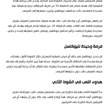
سيطر مانشستر سيتي على مجريات المباراة منذ البداية، ونجح في ترجمة هذه
السيطرة إلى هدف مبكر في الدقيقة 13 عن طريق البرتغالي برناردو سيلفا، بعد
تسديدة اصطدمت بأحد مدافعي نيوكاسل وغيرت مسارها إلى المرمى.
لم يظهر نيوكاسل أي رغبة في الرد على هدف سيلفا، مما سمح للسيتي بفرض
سيطرته التامة على اللقاء. وفي الدقيقة 31، عزز سيلفا تقدم فريقه بهدف ثانٍ بعد
تسديدة يسارية ارتطمت برأس مدافع نيوكاسل بوتمان، لتغير مسارها وتخدع حارس
المرمى دوبرافكا.
فرصة وحيدة لنيوكاسل
لم ينجح نيوكاسل في خلق أي فرص حقيقية للتسجيل خلال الشوط الأول، باستثناء
فرصة وحيدة في الدقائق الأخيرة من الشوط، عندما هيأ بيرن الكرة برأسه إلى إسحاق
داخل المنطقة، ليقابلها الأخير بتسديدة يسارية على الطائر، إلا أن براعة أورتيجا حارس
مرمى السيتي حالت دون دخولها المرمى.
هدوء اللعب في الشوط الثاني
بدأ الشوط الثاني بهجمة خطيرة من جانب مانشستر سيتي، لكن دوبرافكا حارس
نيوكاسل أبعد الخطر عن مرماه. هدأ إيقاع اللعب بعد ذلك دون أن يشهد أي من
الفريقين فرصًا خطيرة على المرميين.