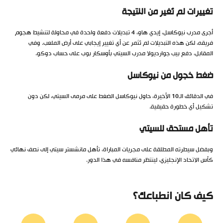
تغييرات لم تُغير من النتيجة
أجرى مدرب نيوكاسل، إيدي هاو، 4 تبديلات دفعة واحدة في محاولة لتنشيط هجوم
فريقه، لكن هذه التبديلات لم تُثمر عن أي تغيير إيجابي على أرض الملعب. وفي
المقابل، دفع بيب جوارديولا مدرب السيتي بأوسكار بوب على حساب دوكو.
ضغط خجول من نيوكاسل
في الدقائق الـ10 الأخيرة، حاول نيوكاسل الضغط على مرمى السيتي، لكن دون
تشكيل أي خطورة حقيقية.
تأهل مستحق للسيتي
وبفضل سيطرته المطلقة على مجريات المباراة، تأهل مانشستر سيتي إلى نصف نهائي
كأس الاتحاد الإنجليزي، لينتظر منافسه في هذا الدور.
كيف كان انطباعك؟