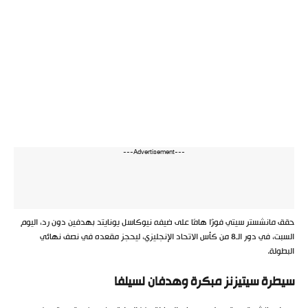
---Advertisement---
حقق مانشستر سيتي فوزًا هامًا على ضيفه نيوكاسل يونايتد بهدفين دون رد، اليوم
السبت، في دور الـ8 من كأس الاتحاد الإنجليزي، ليحجز مقعده في نصف نهائي
البطولة.
سيطرة سيتيزنز مبكرة وهدفان لسيلفا