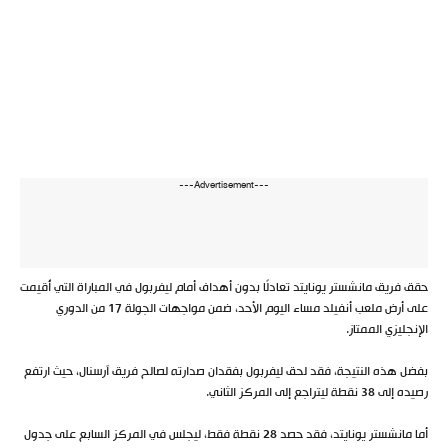
---Advertisement---
حقق فريق مانشستر يونايتد تعادلًا بدون أهداف أمام ليفربول في المباراة التي أُقيمت
على أرض ملعب أنفيلد مساء اليوم الأحد، ضمن مواجهات الجولة 17 من الدوري
الإنجليزي الممتاز.
بفضل هذه النتيجة، فقد لحق ليفربول بفقدان صدارته لصالح فريق آرسنال، حيث ارتفع
رصيده إلى 38 نقطة ليتراجع إلى المركز الثاني.
أما مانشستر يونايتد، فقد حصد 28 نقطة فقط، ليجلس في المركز السابع على جدول