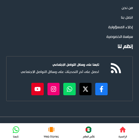
من نحن
اتصل بنا
إخلاء المسؤولية
سياسة الخصوصية
إنظم لنا
تابعنا على وسائل التواصل الاجتماعي
احصل على آخر التحديثات على وسائل التواصل الاجتماعي
newspoots.com • جميع الحقوق © محفوظة لموقع
نيوسبوت
FIFA
الرائسية
كأس العالم
Web Stories
تابعنا