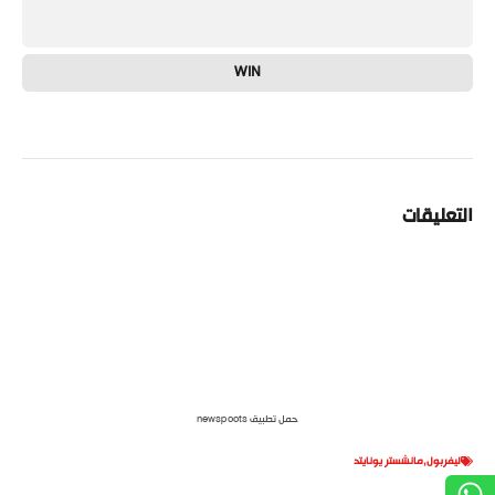
WIN
التعليقات
حمل تطبيق newspoots
ليفربول
,
مانشستر يونايتد