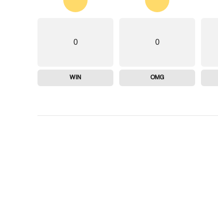
0
0
WIN
OMG