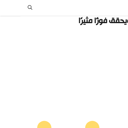
قق فوزًا مثيرًا