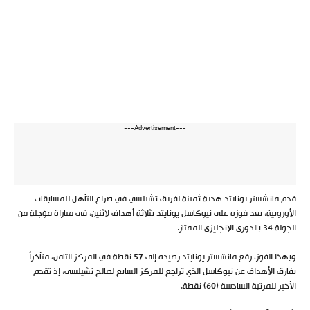
---Advertisement---
قدم مانشستر يونايتد هدية ثمينة لفريق تشيلسي في صراع التأهل للمسابقات
الأوروبية، بعد فوزه على نيوكاسل يونايتد بثلاثة أهداف لاثنين، في مباراة مؤجلة من
الجولة 34 بالدوري الإنجليزي الممتاز.
وبهذا الفوز، رفع مانشستر يونايتد رصيده إلى 57 نقطة في المركز الثامن، متأخراً
بفارق الأهداف عن نيوكاسل الذي تراجع للمركز السابع لصالح تشيلسي، إذ تقدم
الأخير للمرتبة السادسة (60) نقطة.