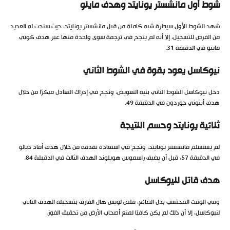
شوط أول مانشستر يونايتد وهدف ماينو
شهد الشوط الأول سيطرة شبه كاملة من قبل مانشستر يونايتد، حيث سنحت له العديد
من الفرص للتسجيل، إلا أنه لم ينجح في ترجمة سوى واحدة منها عبر هدف كوبي
ماينو في الدقيقة 31.
نيوكاسل يعود بقوة في الشوط الثاني
دخل نيوكاسل الشوط الثاني بنية التعويض، ونجح في إدراك التعادل مبكرًا من خلال
هدف أنتوني جوردون في الدقيقة 49.
ثنائية يونايتد وحسم النتيجة
لم يستسلم مانشستر يونايتد، ونجح في استعادة تقدمه من خلال هدف أماد ديالو
في الدقيقة 57، قبل أن يضيف راسموس هويلوند الهدف الثالث في الدقيقة 84.
هدف قاتل لنيوكاسل
وفي الوقت المحتسب بدل الضائع، قلص لويس هال الفارق بتسجيله الهدف الثاني
لنيوكاسل، إلا أن ذلك لم يكن كافيًا لمنع أصحاب الأرض من تحقيق الفوز.