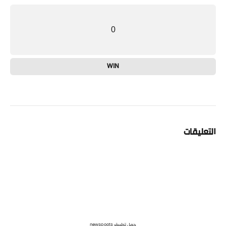
0
WIN
التعليقات
حمل تطبيق newspoots