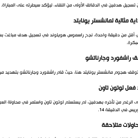
تسجيل هدفين في الدقائق الأولى من اللقاء، ليؤكد سيطرته على المباراة.
اية مثالية لمانشستر يونايتد
 أقل من دقيقة واحدة، نجح راسموس هويلوند في تسجيل هدف مباغت بعد خ
بكرة.
لق راشفورد وجارناتشو
توقف هجوم مانشستر يونايتد هنا، حيث قام راشفورد وجارناتشو بتهديد مرم
 فعل لوتون تاون
 الرغم من تأخره بهدفين، لم يستسلم لوتون تاون واستمر في محاولة الع
يس في الدقيقة 14.
اولات متلاحقة