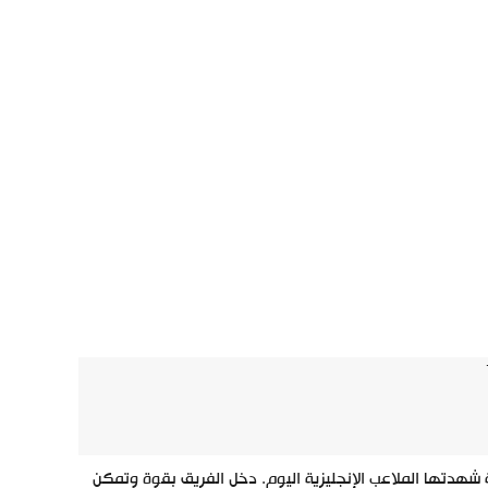
اون في مباراة جماهيرية شهدتها الملاعب الإنجليزية اليوم. دخل الفريق بقوة وتمكن