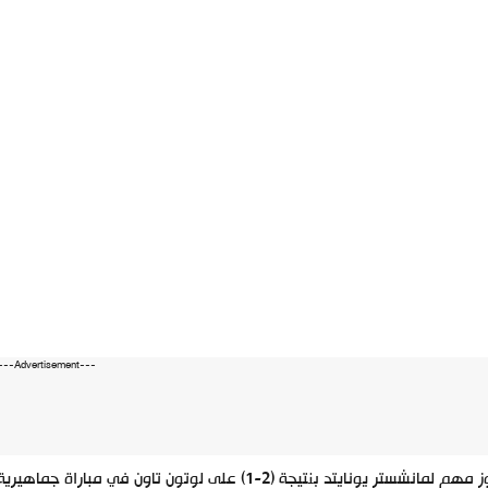
---Advertisement---
فوز مهم لمانشستر يونايتد بنتيجة (2-1) على لوتون ت