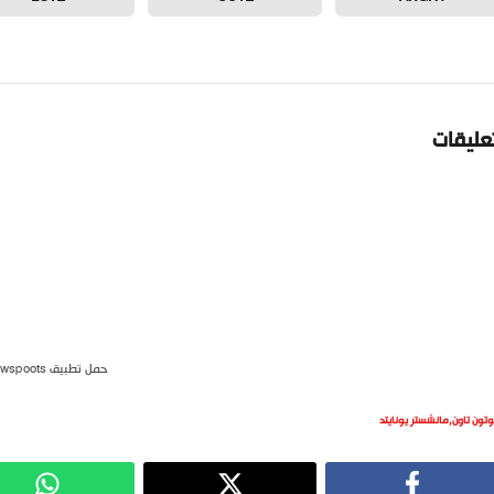
تعليقات
حمل تطبيق newspoots
وتون تاون
,
مانشستر يونايتد