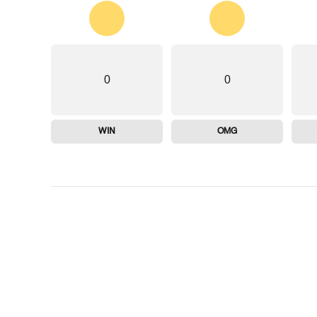
0
0
WIN
OMG