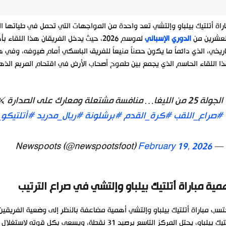
راة أتلتيك بيلباو وإلتشي تعد واحدة من المواجهات التي تحمل في طياتها ال
لعشرين من
الدوري الإسباني
لموسم 2026، حيث يدخل الفريقان هذا 
اريخي، الذي دائماً ما يكون حصناً منيعاً للفريق الباسكي أمام ضيوفه، وفي 
ا اللقاء الحاسم الذي يجمع بين طموح أصحاب الأرض في اقتحام المربع ال
الجولة 25 من الليغا… منافسة مشتعلة ومعارك على الصدارة ⚔️🏆
#صراع_اللقب
#كرة_القدم
#برشلونة
#ريال_مدريد
#أتلتيكو_
February 19, 2026
— Newspoots (@newspootsfoot)
مية مباراة أتلتيك بيلباو وإلتشي في صراع الترتيب
سب مباراة أتلتيك بيلباو وإلتشي أهمية مضاعفة بالنظر إلى وضعية الفريقين 
أتلتيك بيلباو، يحتل المركز التاسع برصيد 31 نقطة،