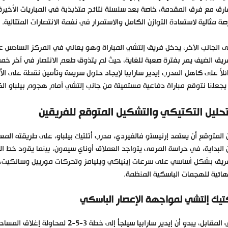
ارق مع فرق المقدمة، خاصة بعد سلسلة نتائج متذبذبة في المباريات الأخيرة
ة مثالية لاستعادة التوازن الكامل والاستمرار في نغمة الانتصارات المتتالية.
ريق الضيف يمر بفترة صعبة للغاية، حيث لم يتذوق طعم الانتصار في آخر خمس
لاً على كاهل المدرب إيدير سارابيا لإيجاد حلول سريعة وتأمين نقطة على الأ
يجعلنا نتوقع مباراة دفاعية مستميتة من جانب إلتشي أمام هجوم بيلباو ال
تحليل التكتيكي والتشكيل المتوقع للفريقين
البداية، في حراسة المرمى يتواجد العملاق أوناي سيمون، بينما يقود خط ال
ريق بشكل أساسي على سرعات إينياكي ويليامز وتحركات مورييل وسانكيت، با
هائية للهجمات الباسكية المنظمة.
تيك إلتشي لمواجهة الإعصار الباسكي
في المقابل، يبدو أن إيدير سارابيا سي