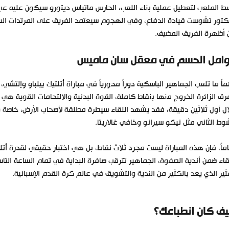
 الملعب لتعطيل عملية بناء اللعب، الحارس ماتياس ديتورو سيكون عليه عبء
تور تشوست قيادة الدفاع، وفي الهجوم سيعتمد الفريق على المرتدات السر
أظهرة الفريق المضيف.
امل الحسم في معقل سان ماميس
ماً ما تلعب الجماهير الباسكية دوراً محورياً في مباراة أتلتيك بيلباو وإل
رق الزائرة الخروج منها بنقاط كاملة، القوة البدنية والالتحامات القوية هي 
ل أول ثلاثين دقيقة، فقد يشهد اللقاء سيطرة مطلقة لأصحاب الأرض، خاصة و
وط الثاني مثل نيكو سيرانو وخافي غالاريتا.
ماً، فإن هذه المباراة ليست مجرد ثلاث نقاط، بل هي اختبار حقيقي لقدرة أتل
قاء ضمن أندية الصفوة، الجماهير تترقب صافرة البداية في تمام الساعة الت
ثير الذي يعد بالكثير من الندية والتشويق في عالم كرة القدم الإسبانية.
ف كان انطباعك؟