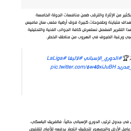
كثير من الإثارة والترقب ضمن منافسات الجولة الخامسة
اللقاء بأهداف متباينة وطموحات كبيرة فوق أرضية ملعب سان ماميس
هذا التقرير المفصل نستعرض كافة الجوانب الفنية والتحليلية
ذهبي ورغبة الضيوف في الهروب من مناطق الخطر.
#الدوري_الإسباني
#لاليغا
#LaLiga
مدريد
pic.twitter.com/6w40xiJuBH
في جدول ترتيب الدوري الإسباني حالياً؛ فالفريق الباسكي،
 ويسعى بكل قوته لاستغلال عامل الأرض والجمهور لتحقيق انتصار يدفعه للأمام لتقليص