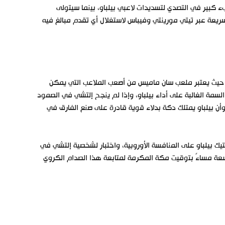
 كبير في التصدي لتسديدات لاعبي بيلباو، بينما سيتولى
يعة عبر تيتي مورينتي وفيباس لاستغلال أي تقدم مبالغ فيه
تشي، حيث يعتبر ملعب سان ماميس من أصعب الملاعب التي يمكن
السمة الغالبة على أداء بيلباو، وإذا لم ينجح إلتشي في الصمود
أن بيلباو يمتلك دكة بدلاء قوية قادرة على صنع الفارق في
تيك بيلباو على المنافسة الأوروبية، واختبار لشخصية إلتشي في
اسعة مساءً بتوقيت مكة المكرمة لمتابعة هذا الصدام الكروي