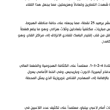
 شهدت انتصارين وتعادلاً وهزيمتين، مما يجعل هذا اللقاء
على الجانب الآخر، يدخل فريق إلتشي المباراة وهو يعاني في المركز السادس عشر برصيد 25 نقطة، مما يجعله على حافة مناطق الهبوط،
 مباريات، مكتفياً بتعادلين وثلاث هزائم، وهو ما يضع ضغطاً
قل من قلب إقليم الباسك لتفادي الانزلاق إلى مراكز القاع، وهو
كاسح.
من المتوقع أن يعتمد إرنيستو فالفيردي، مدرب أتلتيك بيلباو، على طريقته المعتادة 4-2-3-1، معتمداً على الكثافة الهجومية والضغط العالي
دفاع أيميريك لابورت وباريديس، وفي الخط الأمامي يعول
لإضافة إلى المهاجم القناص غوروزيتا الذي يمثل المحطة
لجأ إلى خطة 3-5-2 لمحاولة إغلاق المساحات أمام لاعبي بيلباو، معتمداً على تكثيف عدد اللاعبين في