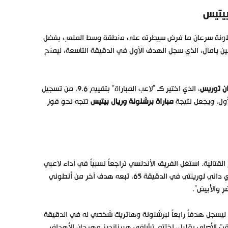
بيتيس
رشلونة سرعان ما فرض سيطرته على منطقة وسط الملعب بفضل
مين يامال، الذي سجل الهدف الأول في الدقيقة التاسعة، ليمنح
ن توريس
، الذي اختير كـ “لاعب المباراة” بتقييم 9.6، من تسجيل
مباراة برشلونة وريال بيتيس
تتجه نحو فوز
قتالية. استغل الفريق الأندلسي تراجعاً نسبياً في أداء لاعبي
برشلونة في بداية الشوط الثاني، وسجل هدف تقليص الفارق عن طريق الإنجليزي داني لورينتي في الدقيقة 65، تبعه هدف آخر من أنطوني
د ليسجل هدفاً رابعاً لبرشلونة وهاتريك شخصي له في الدقيقة
قت الأصلي بقليل، اختتم تشافي هيرنانديز مهرجان الأهداف