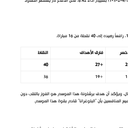
على الجانب الآخر، اعتمد مدرب ريال بيتيس، مانويل بيليغريني، أيضاً على تشكيلة (4-2-3-1) بتقييم أداء 6.42، لكن الدفاع لم يستطع الصمود
خسر
فارق الأهداف
النقاط
40
+27
2
36
+19
1
اريال، ويؤكد أن هدف برشلونة هذا الموسم هو الفوز باللقب دون
ع المنافسين بأن “البلوغرانا” قادم بقوة هذا الموسم.