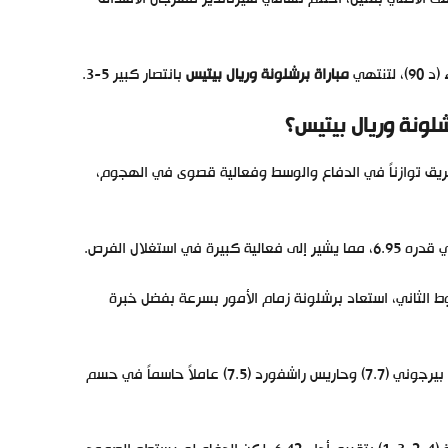
نتهي
مباراة برشلونة وريال بيتيس
بانتصار كبير 5-3.
شلونة وريال بيتيس
؟
يتر فليك، على تشكيلة (4-2-3-1) التي منحت الفريق توازناً في الدفاع والوسط وفعالية قصوى في الهجوم،
الثاني، استعاد برشلونة زمام الأمور بسرعة بفضل خبرة
كان تألق فيران توريس (9.6) وإسهامات لاعبين مثل رومي بيرجوني (7.7) وحاريس راشفورد (7.5) عاملاً حاسماً في حسم