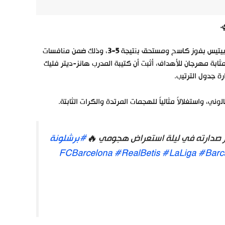
ل بيتيس بفوز كاسح ومستحق بنتيجة
5-3
، وذلك ضمن منافسات
مثابة مهرجان للأهداف، أثبت أن كتيبة المدرب هانز-ديتر فليك
 جدول الترتيب.
ني، واستغلالاً مثالياً للهجمات المرتدة والكرات الثابتة.
#برشلونة
#RealBetis
#LaLiga
#Barc