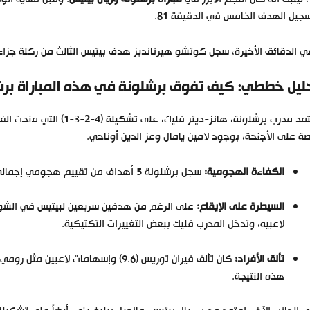
جيل الهدف الخامس في الدقيقة 81.
 الدقائق الأخيرة، سجل كوتشو هيرنانديز هدف بيتيس الثالث من ركلة جزاء (د 90)، لت
ليل خططي: كيف تفوق برشلونة في هذه
المباراة بر
اعتمد مدرب برشلونة، هانز-د
ة على الأجنحة، بوجود لامين يامال وعز الدين أوناحي.
الكفاءة الهجومية:
سجل برشلونة 5 أهداف من تقييم هجومي إجمالي قدره 6.95، مما يشير إلى فعالية كبيرة في استغلال الفرص.
السيطرة على الإيقاع:
على الرغم من هدفين سريعين لبيتيس في الشوط 
لاعبيه، وتدخل المدرب فليك ببعض التغييرات التكتيكية.
تألق الأفراد:
هذه النتيجة.