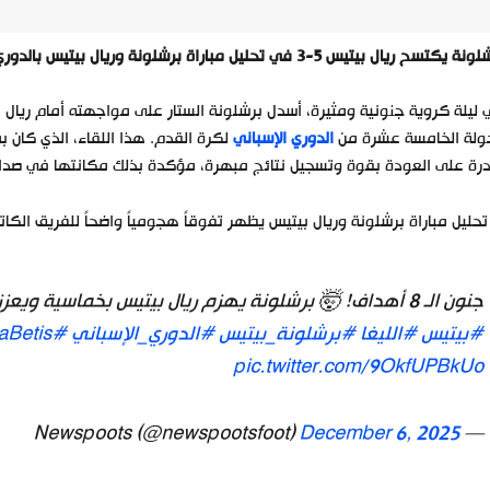
 يكتسح ريال بيتيس 5-3 في تحليل مباراة برشلونة وريال بيتيس بالدوري.
ليلة كروية جنونية ومثيرة، أسدل برشلونة الستار على مواجهته أمام ريا
جولة الخامسة عشرة من
الدوري الإسباني
لكرة القدم. هذا اللقاء، الذي كان ب
رة على العودة بقوة وتسجيل نتائج مبهرة، مؤكدة بذلك مكانتها في صدارة
تحليل مباراة برشلونة وريال بيتيس يظهر تفوقاً هجومياً واضحاً للفريق الكاتالو
جنون الـ 8 أهداف! 🤯 برشلونة يهزم ريال بيتيس بخماسية ويعزز صدارته في ليلة استعراض هجومي 🔥
#بيتيس
#الليغا
#برشلونة_بيتيس
#الدوري_الإسباني
#FCBarcelona
aBetis
pic.twitter.com/9OkfUPBkUo
December 6, 2025
— Newspoots (@newspootsfoot)