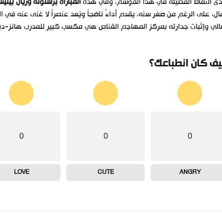
دى النقاط المضيئة في هذا الموسم، وفي هذه
المباراة برشلونة وريال بيتي
ال، على الرغم من صغر سنه، يقدم أداءً ناضجاً ويُعد عنصراً لا غنى عنه في
الي وإثبات جدارته بمركز المهاجم القناص هي مكسب كبير للمدرب هانز-ديت
ف كان انطباعك؟
0
0
0
LOVE
CUTE
ANGRY