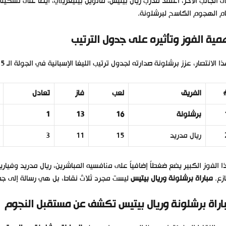
م الهجوم الكاسح لبرشلونة.
مية الفوز وتأثيره على جدول الترتيب
 الانتصار، عزز برشلونة صدارته لجدول ترتيب الليغا الإسبانية في الجولة الـ 15، رافعاً رصيده إلى 40 نقطة من 16 مباراة.
الفريق
لعب
فاز
تعادل
برشلونة
16
13
1
ريال مدريد
15
11
3
 الفوز الكبير يضع ضغطاً إضافياً على منافسيه المباشرين، ريال مدريد وفي
زع.
مباراة برشلونة وريال بيتيس
ليست مجرد ثلاث نقاط، بل هي رسالة إلى جمي
اراة برشلونة وريال بيتيس
تكشف عن مستقبل النجوم