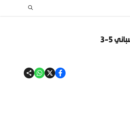
ني 5-3