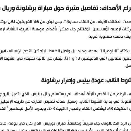
اع الأهداف: تفاصيل مثيرة حول مباراة برشلونة وريال 
ت الدقائق الأولى من اللقاء محاولات جس نبض من كلا الفريقين، لكن ب
كات لاعبيه الأساسيين. الافتتاح جاء مبكراً بأقدام موهبة الفريق الشابة، لا
يقه دفعة معنوية قوية.
يكتفِ “البلوغرانا” بهدف وحيد، بل واصل الضغط، ليتمكن النجم الإسباني
فيرا
تتاليين (في الدقيقتين 13 و 31)، ليُعلن عن ثلاثية نظيفة في الشوط الأول، ويجعل نتيجة
ل.
شوط الثاني: عودة بيتيس وإصرار برشلونة
 الرغم من التقدم بثلاثة أهداف، لم يستسلم ريال بيتيس، الذي يتميز بالروح ال
يشتعل اللقاء وتصبح النتيجة 3-2، ويعود الأمل لجماهير “الخضر والأبيض”.
 الرد الكاتالوني جاء سريعاً وحاسماً. فيران توريس، الذي كان في يومه، عا
ز في
مباراة برشلونة وريال بيتيس
. وقبل نهاية الو