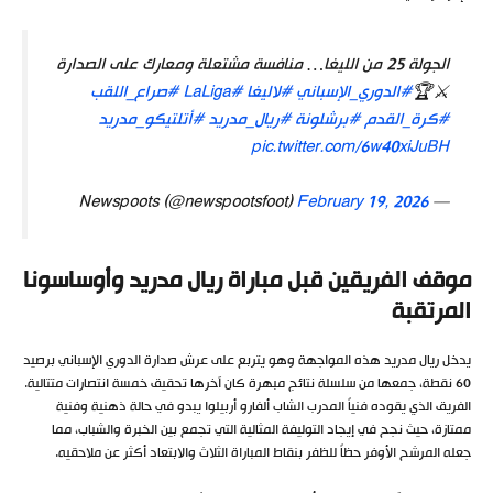
الجولة 25 من الليغا… منافسة مشتعلة ومعارك على الصدارة
⚔️🏆
#الدوري_الإسباني
#لاليغا
#LaLiga
#صراع_اللقب
#كرة_القدم
#برشلونة
#ريال_مدريد
#أتلتيكو_مدريد
pic.twitter.com/6w40xiJuBH
February 19, 2026
— Newspoots (@newspootsfoot)
موقف الفريقين قبل مباراة ريال مدريد وأوساسونا
المرتقبة
يدخل ريال مدريد هذه المواجهة وهو يتربع على عرش صدارة الدوري الإسباني برصيد
60 نقطة، جمعها من سلسلة نتائج مبهرة كان آخرها تحقيق خمسة انتصارات متتالية.
الفريق الذي يقوده فنياً المدرب الشاب ألفارو أربيلوا يبدو في حالة ذهنية وفنية
ممتازة، حيث نجح في إيجاد التوليفة المثالية التي تجمع بين الخبرة والشباب، مما
جعله المرشح الأوفر حظاً للظفر بنقاط المباراة الثلاث والابتعاد أكثر عن ملاحقيه.