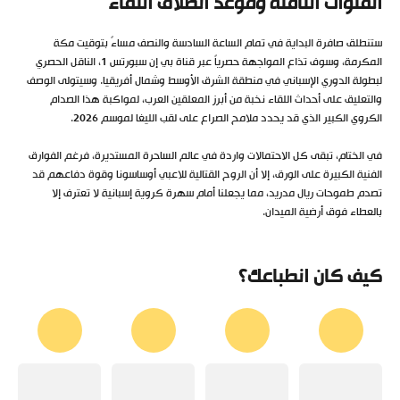
القنوات الناقلة وموعد انطلاق اللقاء
ستنطلق صافرة البداية في تمام الساعة السادسة والنصف مساءً بتوقيت مكة
المكرمة، وسوف تذاع المواجهة حصرياً عبر قناة بي إن سبورتس 1، الناقل الحصري
لبطولة الدوري الإسباني في منطقة الشرق الأوسط وشمال أفريقيا. وسيتولى الوصف
والتعليق على أحداث اللقاء نخبة من أبرز المعلقين العرب، لمواكبة هذا الصدام
الكروي الكبير الذي قد يحدد ملامح الصراع على لقب الليغا لموسم 2026.
في الختام، تبقى كل الاحتمالات واردة في عالم الساحرة المستديرة، فرغم الفوارق
الفنية الكبيرة على الورق، إلا أن الروح القتالية للاعبي أوساسونا وقوة دفاعهم قد
تصدم طموحات ريال مدريد، مما يجعلنا أمام سهرة كروية إسبانية لا تعترف إلا
بالعطاء فوق أرضية الميدان.
كيف كان انطباعك؟