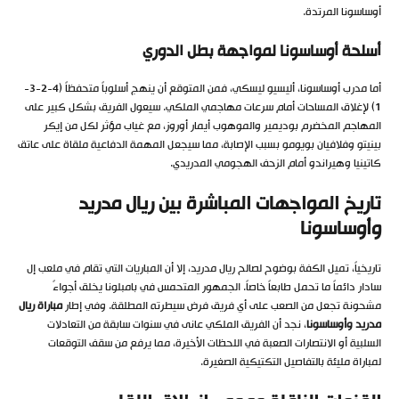
أوساسونا المرتدة.
أسلحة أوساسونا لمواجهة بطل الدوري
أما مدرب أوساسونا، أليسيو ليسكي، فمن المتوقع أن ينهج أسلوباً متحفظاً (4-2-3-
1) لإغلاق المساحات أمام سرعات مهاجمي الملكي. سيعول الفريق بشكل كبير على
المهاجم المخضرم بوديمير والموهوب أيمار أوروز، مع غياب مؤثر لكل من إيكر
بينيتو وفلافيان بويومو بسبب الإصابة، مما سيجعل المهمة الدفاعية ملقاة على عاتق
كاتينيا وهيراندو أمام الزحف الهجومي المدريدي.
تاريخ المواجهات المباشرة بين ريال مدريد
وأوساسونا
تاريخياً، تميل الكفة بوضوح لصالح ريال مدريد، إلا أن المباريات التي تقام في ملعب إل
سادار دائماً ما تحمل طابعاً خاصاً. الجمهور المتحمس في بامبلونا يخلق أجواءً
مشحونة تجعل من الصعب على أي فريق فرض سيطرته المطلقة. وفي إطار
مباراة ريال
مدريد وأوساسونا
، نجد أن الفريق الملكي عانى في سنوات سابقة من التعادلات
السلبية أو الانتصارات الصعبة في اللحظات الأخيرة، مما يرفع من سقف التوقعات
لمباراة مليئة بالتفاصيل التكتيكية الصغيرة.