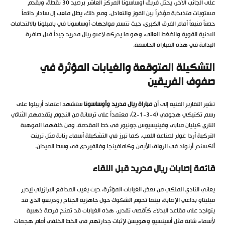
على الجانب الآخر، يحتل فريق أوساسونا المركز العاشر برصيد 30 نقطة، ويقدم
مستويات متذبذبة مؤخراً بين الفوز والتعادل. ومع ذلك، يظل ملعب إل سادار دائماً
حصناً منيعاً أمام الفرق الكبرى، حيث تتسم مواجهات أوساسونا في بامبلونا بالالتحامات
البدنية القوية والضغط العالي، وهو ما يدركه لاعبو ريال مدريد جيداً قبل صافرة
البداية في هذه المباراة الحاسمة.
التشكيلة المتوقعة والغيابات المؤثرة في
صفوف الفريقين
تشير التقارير الفنية إلى أن
مباراة ريال مدريد وأوساسونا
ستشهد اعتماد أربيلوا على
رسم تكتيكي هجومي (4-3-1-2)، معتمداً على ترسانة من النجوم يتقدمهم الثنائي
الناري كيليان مبابي وفينيسيوس جونيور في خط المقدمة، ومن خلفهما الموهبة
التركية أردا غولر لصناعة اللعب. كما تبرز في التشكيلة أسماء رنانة مثل ترينت
ألكسندر أرنولد في الرواق الأيمن وكامافينجا وفالفيردي في وسط الميدان.
قائمة إصابات ريال مدريد قبل اللقاء
يعاني النادي الملكي من بعض الغيابات المؤثرة، حيث يغيب المدافع البرازيلي إيدير
ميليتاو بداعي الإصابة، بينما تحوم الشكوك حول جاهزية الجناح رودريغو الذي قد
يتواجد على مقاعد البدلاء كأقصى تقدير. هذه الغيابات قد تمنح فرصة ذهبية
لأسماء شابة مثل أسينسيو وهويسن لإثبات جدارتهم في الخط الخلفي أمام هجمات