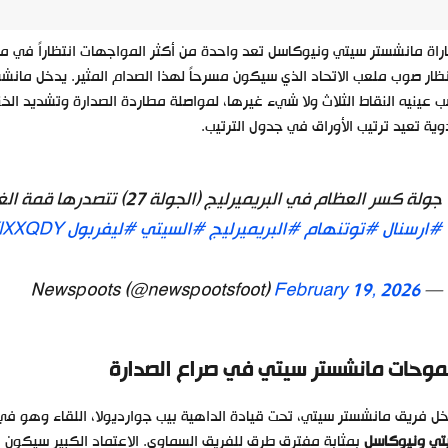
راة مانشستر سيتي ونيوكاسل تعد واحدة من أكثر المواجهات انتظاراً في 
نظار صوب ملعب الاتحاد الذي سيكون مسرحاً لهذا الصدام المثير. يدخل ما
 عينيه النقاط الثلاث ولا شيء غيرها، لمواصلة مطاردة الصدارة وتشديد ا
ية تعيد ترتيب الأوراق في جدول الترتيب.
جولة كسر العظام في البريميرليج (الجولة 27) تتصدرها قمة الغضب: أرسنال 🆚 توتنهام! ⚽
#ارسنال
#توتنهام
#البريميرليج
#السيتي
#ليفربول
7YlXXQDY
February 19, 2026
— Newspoots (@newspootsfoot)
وحات مانشستر سيتي في صراع الصدارة
ل فريق مانشستر سيتي، تحت قيادة الداهية بيب جوارديولا، اللقاء وهو في المركز الثاني 
تي ونيوكاسل
بمثابة مفترق طرق للفريق السماوي. الاعتماد الكبير سيكون عل