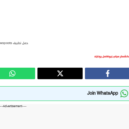
حمل تطبيق newspoots
انشستر سيتي
,
نيوكاسل يونايتد
Join WhatsApp
---Advertisement---