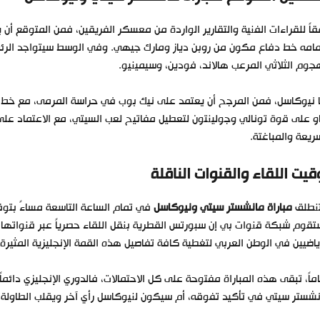
اً للقراءات الفنية والتقارير الواردة من معسكر الفريقين، فمن المتوقع أ
امه خط دفاع مكون من روبن دياز ومارك جيهي. وفي الوسط سيتواجد الرئة ال
جوم الثلاثي المرعب هالاند، فودين، وسيمينيو.
 نيوكاسل، فمن المرجح أن يعتمد على نيك بوب في حراسة المرمى، مع خط د
 على قوة تونالي وجولينتون لتعطيل مفاتيح لعب السيتي، مع الاعتماد على
ريعة والمباغتة.
قيت اللقاء والقنوات الناقلة
نطلق
مباراة مانشستر سيتي ونيوكاسل
قوم شبكة قنوات بي إن سبورتس القطرية بنقل اللقاء حصرياً عبر قنواتها 
ياضيين في الوطن العربي لتغطية كافة تفاصيل هذه القمة الإنجليزية المثيرة.
ماً، تبقى هذه المباراة مفتوحة على كل الاحتمالات، فالدوري الإنجليزي دائماً
شستر سيتي في تأكيد تفوقه، أم سيكون لنيوكاسل رأي آخر ويقلب الطاولة