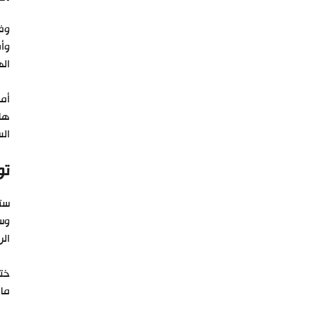
وفق
وأم
اله
أما
هاو
الس
تو
ست
وست
الر
ختا
مان