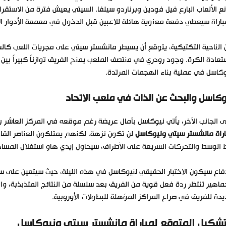
ع الألعاب البارع فيل فودين وبرناردو سيلفا. السيتي يعيش فترة من الاستقرا
باراة سيعطي دفعة معنوية هائلة للاعبين قبل الدخول في معمعة الأدوار الإق
الناحية التكتيكية، يتوقع أن يسيطر مانشستر سيتي على مجريات اللعب كالع
تعادة الكرة. وجود رودري في منتصف الملعب يمنح الفريق توازناً كبيراً ب
كاسل في عملية بناء الهجمات المرتدة.
وكاسل والبحث عن الذات في ملعب الاتحاد
الجانب الآخر، يأتي نيوكاسل بآمال عريضة رغم موقعه في المركز العاشر برصيد 36 نقطة. الفريق الملقب بـ “الماكبايس” يدرك ت
راة مانشستر سيتي ونيوكاسل
لن تكون نزهة، لكنهم يمتلكون العناصر القاد
الوسط والتحركات السريعة على الأطراف، سيحاول إيدي هاو استغلال المس
فاع سيكون الاختبار الحقيقي لنيوكاسل في هذه الليلة، حيث سيتعين على سف
ماهير تنتظر ردة فعل قوية من الفريق بعد سلسلة من النتائج المتذبذبة، وال
دة للفريق في صراع المراكز المؤهلة للبطولات الأوروبية.
تشكيل المتوقع لمباراة مانشستر سيتي ونيوكاسل