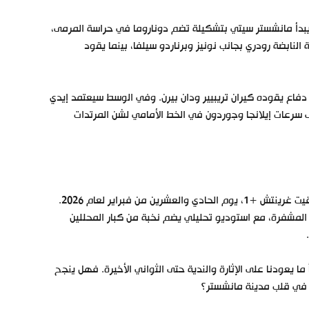
ن يبدأ مانشستر سيتي بتشكيلة تضم دوناروما في حراسة المرمى،
نابضة رودري بجانب نونيز وبرناردو سيلفا، بينما يقود
فاع يقوده كيران تريبيير ودان بيرن. وفي الوسط سيعتمد إيدي
 سرعات إيلانجا وجوردون في الخط الأمامي لشن المرتدات
في تمام الساعة التاسعة مساءً بتوقيت غرينتش +1، يوم الحادي والعشرين من فبراير لعام 2026.
المشفرة، مع استوديو تحليلي يضم نخبة من كبار المحللين
 ما يعودنا على الإثارة والندية حتى الثواني الأخيرة. فهل ينجح
 في قلب مدينة مانشستر؟