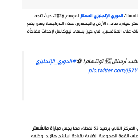
منافسات
الدوري الإنجليزي الممتاز
لموسم 2026، حيث تتجه
نشستر سيتي، صاحب الأرض والجمهور، هذه المواجهة وهو يضع
لخناق على المنافسين، في حين يسعى نيوكاسل لإحداث مفاجأة
#الدوري_الإنجليزي
pic.twitter.com/j5
برصيد 53 نقطة، مما يجعل
مباراة مانشستر
ى القوة الهجومية الضاربة بقيادة إيرلينج هالاند، وخلفه