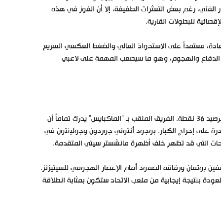
ر الفني، رغم بعض التعثرات الطفيفة، إلا أن الفوز في هذه
صائية للبطولات القارية.
ادة، معتمداً على الاستحواذ العالي والضغط العكسي السريع
ين الدفاع والهجوم، وهو ما سيصعب المهمة على لاعبي
ماماً أن
رة على إحراج الكبار. بوجود أنتوني جوردون وجولينتون في
احات التي قد تظهر خلف أظهرة مانشستر سيتي المتقدمة.
ين بوتمان ورفاقه الصمود أمام الإعصار الهجومي للسيتيزنز.
عودة بنتيجة إيجابية من ملعب الاتحاد ستكون بمثابة انطلاقة