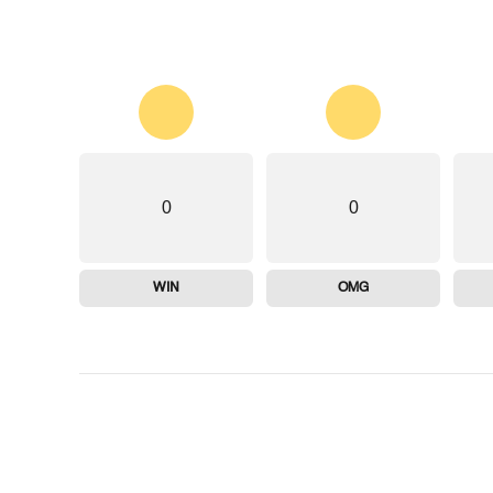
0
0
WIN
OMG