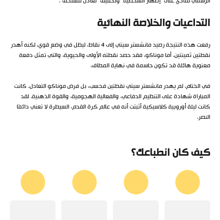
الرسمي للنادي على “إظهار الشخصية” وتحقيق “تعادل مستحق”.
التداعيات والخلاصة النهائية
رفعت هذه النتيجة رصيد مانشستر سيتي إلى 4 نقاط، ليظل في وضع قوي، لكنه أهدر
نقطتين ثمينتين. أما موناكو، فقد حصد نقطته الأولى والحيوية، والتي تمثل دفعة
معنوية هائلة قد تكون حاسمة في نهاية المطاف.
في الختام، لم يهدر مانشستر سيتي نقطتين فحسب، بل فرض موناكو التعادل. كانت
المباراة شهادة على التنظيم الدفاعي، والفعالية الهجومية، والقوة الذهنية. لقد
كانت ليلة أوروبية كلاسيكية أثبتت أنه في عالم كرة القدم، السيطرة لا تعني دائمًا
النصر.
كيف كان انطباعك؟