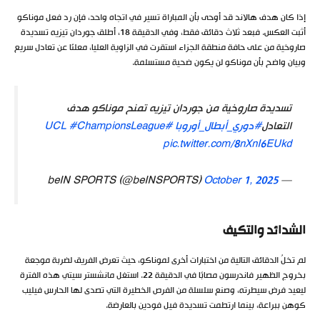
إذا كان هدف هالاند قد أوحى بأن المباراة تسير في اتجاه واحد، فإن رد فعل موناكو
أثبت العكس. فبعد ثلاث دقائق فقط، وفي الدقيقة 18، أطلق جوردان تيزيه تسديدة
صاروخية من على حافة منطقة الجزاء استقرت في الزاوية العليا، معلنًا عن تعادل سريع
وبيان واضح بأن موناكو لن يكون ضحية مستسلمة.
تسديدة صاروخية من جوردان تيزيه تمنح موناكو هدف
التعادل
#دوري_أبطال_أوروبا
#UCL
#ChampionsLeague
pic.twitter.com/8nXnI6EUkd
October 1, 2025
— beIN SPORTS (@beINSPORTS)
الشدائد والتكيف
لم تخلُ الدقائق التالية من اختبارات أخرى لموناكو، حيث تعرض الفريق لضربة موجعة
بخروج الظهير فاندرسون مصابًا في الدقيقة 22. استغل مانشستر سيتي هذه الفترة
ليعيد فرض سيطرته، وصنع سلسلة من الفرص الخطيرة التي تصدى لها الحارس فيليب
كوهن ببراعة، بينما ارتطمت تسديدة فيل فودين بالعارضة.