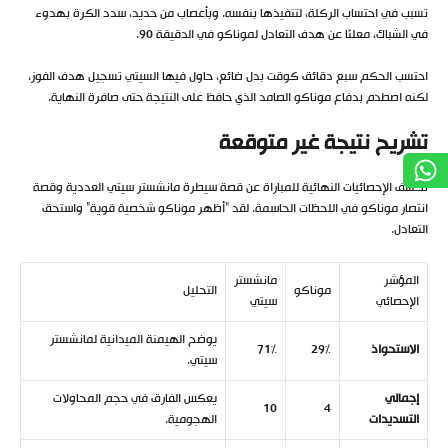
تسبب في احتساب الركلة، لتنفيذها بنفسه. وبأعصاب من حديد، سدد الكرة بهدوء
في الشباك، معلنًا عن هدف التعادل لموناكو في الدقيقة 90.
احتسب الحكم سبع دقائق كوقت بدل ضائع، حاول فيها السيتي تسجيل هدف الفوز،
لكنه اصطدم بدفاع موناكو الصامد الذي حافظ على النتيجة حتى صافرة النهاية.
تشريح نتيجة غير متوقعة
تكشف الإحصائيات النهائية للمباراة عن قصة سيطرة مانشستر سيتي العددية وقصة
انتصار موناكو في اللحظات الحاسمة. لقد “أظهر موناكو شخصية قوية” واستحق
التعادل.
المؤشر
مانشستر
موناكو
التحليل
الإحصائي
سيتي
يوضح الهيمنة الميدانية لمانشستر
الاستحواذ
29%
71%
سيتي.
إجمالي
يعكس الفارق في حجم المحاولات
10
4
التسديدات
الهجومية.