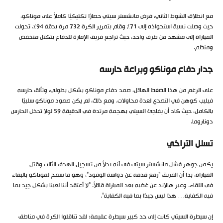
مع انطلاق الشوط الثاني، فرض مانشستر سيتي حصارًا تكتيكيًا كاملاً على موناكو،
حيث وصلت نسبة استحواذه إلى 71% وقام بتمرير الكرة 732 مرة بدقة 94%. تحولت
المباراة إلى مشهد من طرف واحد، حيث تراجع فريق الإمارة للدفاع بتكتل منخفض
ومنظم.
جدار دفاع موناكو وبراعة حارسه
على الرغم من هذا الضغط الهائل، صمد دفاع موناكو بشكل بطولي، وتألق حارسه
فيليب كوهن في التصدي لعدة محاولات. ومع ذلك، لم يكن صمود موناكو سلبيًا
بالكامل، حيث كاد أن يفاجئ السيتي بهجمة مرتدة في الدقيقة 59 لولا تدخل الحارس
دوناروما.
تسلل التراخي
يكمن جوهر فشل مانشستر سيتي في أنه بدلاً من تسجيل الهدف الثالث وقتل
المباراة، بدا أن الفريق “رفع قدمه عن دواسة الوقود”، وهو ما سمح لموناكو بالبقاء
في اللقاء. وعبر هالاند عن غضبه بعد المباراة قائلاً: “لا أعتقد أننا لعبنا بشكل جيد بما
فيه الكفاية… هذا ليس جيدًا بما فيه الكفاية”.
إن سيطرة السيتي كانت إلى حد كبير سيطرة عقيمة؛ لقد تناقلوا الكرة في مناطق