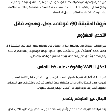
غير خطرة وعجزوا عن اختراق دفاع موناكو. لم تكن هيمنتهم إلا وهمًا إحصائيًا،
وكان تعادل موناكو نتاجًا لخطة دفاعية ناجحة كشفت هشاشة كرة القدم القائمة
على الاستحواذ عندما تفتقر للحلول الحاسمة.
ذروة الدقيقة 90: فوضى، جدل، وهدوء قاتل
التحدي المشؤوم
مع اقتراب المباراة من نهايتها، بدا أن السيتي في طريقه للفوز. لكن في الدقيقة 88،
وفي لحظة “طائشة”، تغير كل شيء. حاول البديل نيكو غونزاليس إبعاد الكرة، لكنه
رفع قدمه بشكل خطير لتصطدم بوجه مدافع موناكو إريك داير.
تدخل الـVAR والفوضى على خط التماس
في البداية، أشار الحكم باستمرار اللعب، لكن سرعان ما تدخل حكام تقنية الفيديو.
تحولت هذه اللحظات إلى دراما حقيقية، حيث اندلعت فوضى واشتباكات بين الجهازين
الفنيين، أدت إلى طرد اثنين من أعضاء الجهاز الفني للسيتي.
البطل غير المتوقع يتقدم
بعد مراجعة طويلة، عاد الحكم وأشار إلى نقطة الجزاء. تقدم إريك داير، اللاعب الذي