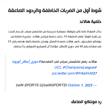
شوط أول من الضربات الخاطفة والردود الصاعقة
حتمية هالاند
بدأت المباراة كما كان متوقعًا، بسيطرة تدريجية من مانشستر سيتي. لم يدم البحث
عن ثغرة طويلاً، ففي الدقيقة 15، تجلت حتمية إيرلينج هالاند. بتمريرة متقنة من
يوشكو جفارديول، كسر هالاند مصيدة التسلل وسجل بلمسة رائعة هدفه رقم 51
في مباراته رقم 50 في دوري الأبطال، مؤكدًا أن السيناريو المتوقع بدأ يتحقق.
هالاند يضع مانشستر سيتي في المقدمة
#دوري_أبطال_أوروبا
#ChampionsLeague
#UCL
pic.twitter.com/WH5aiHcM27
October 1, 2025
— beIN SPORTS (@beINSPORTS)
رد موناكو الصاعق