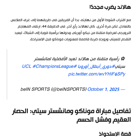
هالاند يضرب مجددًا
مع اقتراب الشوط الأول من نهايته، بدا أن الفريقين في طريقهما إلى غرف الملابس
بالتعادل. لكن مرة أخرى، كان لهالاند رأي آخر. في الدقيقة 44، ارتقى المهاجم
النرويجي لعرضية متقنة من نيكو أوريلي وحولها برأسية قوية إلى الشباك، ليعيد
التقدم للسيتي ويوجه ضربة قاصمة لمعنويات موناكو قبل الاستراحة.
⚽ رأسية متقنة من هالاند تعيد الأفضلية لمانشستر
سيتي
#دوري_أبطال_أوروبا
#UCL
#ChampionsLeague
pic.twitter.com/wvYHiF6SPy
October 1, 2025
— beIN SPORTS (@beINSPORTS)
تفاصيل مباراة موناكو ومانشستر سيتي: الحصار
العقيم وفشل الحسم
قصة الاستحواذ