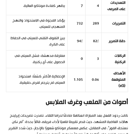
التسديدات
4
7
يظهر كفاءة موناكو العالية.
على المرمى
يؤكد الفجوة في الاستحواذ والنهج
التمريرات
289
732
المنهجي للسيتي.
يبرز التفوق التقني للسيتي في الحفاظ
دقة التمرير
82%
94%
على الكرة.
الركلات
مفارقة مدهشة؛ فشل السيتي في
0
3
الركنية
الحصول على أي ركنية.
الأهداف
الإحصائية الأكثر كشفًا؛ استحواذ
المتوقعة
0.06
1.105
السيتي لم يترجم لفرص حقيقية.
(xG)
أصوات من الملعب وغرف الملابس
كانت ردود الفعل بعد المباراة انعكاسًا صادقًا لدراما اللقاء. تصدرت تصريحات إيرلينج
هالاند الغاضبة المشهد، حيث قدم تقييمًا قاسيًا لأداء فريقه، قائلاً بحدة: “لم نكن
نستحق الفوز”. في المقابل، عكس معسكر موناكو شعورًا بالإنجاز، حيث شدد التقرير