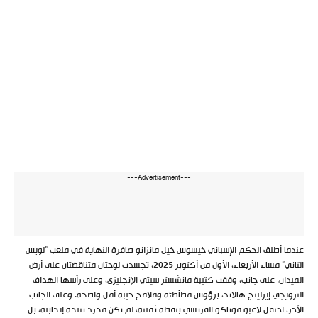
---Advertisement---
عندما أطلق الحكم الإسباني خيسوس خيل مانزانو صافرة النهاية في ملعب “لويس
الثاني” مساء الأربعاء، الأول من أكتوبر 2025، تجسدت لوحتان متناقضتان على أرض
الميدان. على جانب، وقفت كتيبة مانشستر سيتي الإنجليزي، وعلى رأسها الهداف
النرويجي إيرلينج هالاند، برؤوس مطأطئة وملامح خيبة أمل واضحة. وعلى الجانب
الآخر، احتفل لاعبو موناكو الفرنسي بنقطة ثمينة، لم تكن مجرد نتيجة إيجابية، بل