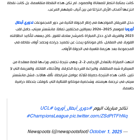
كانت بمثابة انتصار للمعاناة والصمود. لم تكن هذه النقطة متقاسمة، بل كانت نقطة
انتزعها أصحاب الأرض انتزاعًا من بين أنياب ضيفهم المرعب.
دخل الفريقان المواجهة في إطار الجولة الثانية من دور المجموعات
لدوري أبطال
أوروبا
لموسم 2025-2026 بسياقين مختلفين تمامًا. مانشستر سيتي، حامل لقب
2023 والفريق الذي دخل المباراة كمرشح ساحق للفوز، كان يسعى لتأكيد انطلاقته
القوية. في المقابل، كان موناكو يبحث عن تضميد جراحه وحصد أولى نقاطه في
المجموعة بعد هزيمة قاسية في الجولة الأولى.
انتهت المباراة بالتعادل الإيجابي 2-2، وهي نتيجة تخفي وراءها قصة معقدة من
السيطرة شبه المطلقة، والبراعة الفردية الخارقة، والأخطاء القاتلة، والعزيمة التي لا
تلين. كانت هذه النتيجة حصيلة لثلاثة عوامل مترابطة: تألق هالاند، فشل مانشستر
سيتي في ترجمة هيمنته، وشخصية موناكو القتالية التي كوفئت بلحظة درامية
حاسمة.
نتائج مباريات اليوم
#دوري_أبطال_أوروبا
#UCL
#ChampionsLeague
pic.twitter.com/ZSdPtTFhNq
October 1, 2025
— Newspoots (@newspootsfoot)