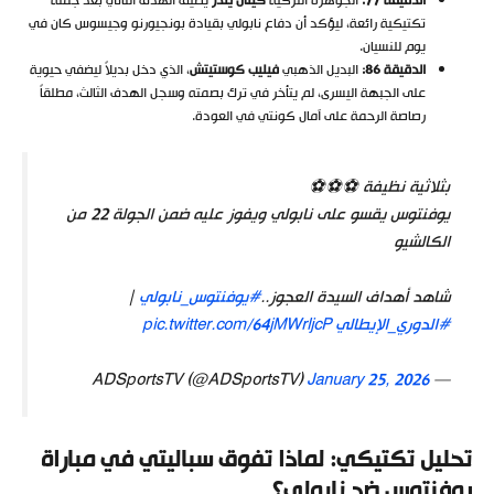
الدقيقة 77:
الجوهرة التركية
كينان يلدز
يضيف الهدف الثاني بعد جملة
تكتيكية رائعة، ليؤكد أن دفاع نابولي بقيادة بونجيورنو وجيسوس كان في
يوم للنسيان.
الدقيقة 86:
البديل الذهبي
فيليب كوستيتش
، الذي دخل بديلاً ليضفي حيوية
على الجبهة اليسرى، لم يتأخر في ترك بصمته وسجل الهدف الثالث، مطلقاً
رصاصة الرحمة على آمال كونتي في العودة.
بثلاثية نظيفة ⚽️⚽️⚽️
يوفنتوس يقسو على نابولي ويفوز عليه ضمن الجولة 22 من
الكالشيو
شاهد أهداف السيدة العجوز..
#يوفنتوس_نابولي
|
#الدوري_الإيطالي
pic.twitter.com/64jMWrljcP
January 25, 2026
— ADSportsTV (@ADSportsTV)
تحليل تكتيكي: لماذا تفوق سباليتي في مباراة
يوفنتوس ضد نابولي؟