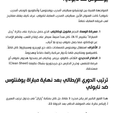
المواجهة الفنية بين لوتشيانو سباليتي (مدرب يوفنتوس) وأنطونيو كونتي (مدرب
نابولي) كانت العنوان الأبرز. سباليتي، المدرب السابق لنابولي، عرف كيف يغلق مفاتيح
لعب فريقه السابق تماماً.
معركة الوسط:
النجم
مانويل لوكاتيلي
، الذي حصل بجدارة على جائزة “رجل
المباراة” بتقييم (8.1)، كان سداً منيعاً. سيطر على إيقاع اللعب، وقطع الإمداد
عن لوكاكو، مما جعل نابولي يبدو بلا أنياب.
الأطراف:
استغلال يوفنتوس للمساحات خلف دي لورينزو وسبينازولا كان قاتلاً.
كامبياسو وماكيني قاما بأدوار مركبة رائعة دفاعاً وهجوماً.
الدفاع الحديدي:
الثلاثي كالولو، بريمر، وكيلي لم يمنحوا هجوم نابولي أي
فرصة للتنفس، وخرج الحارس دي جريجوريو بشباك نظيفة (Clean Sheet)
مستحقة.
ترتيب الدوري الإيطالي بعد نهاية مباراة يوفنتوس
ضد نابولي
هذا الفوز الكبير لم يكن مجرد 3 نقاط، بل كان بمثابة “زلزال” في جدول ترتيب السيري
آ. إليكم نظرة على الموقف الحالي بعد الجولة 22: