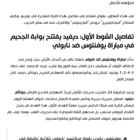
المؤهلة للأبطال.
في هذه السطور، نغوص معكم في تفاصيل هذه الليلة الساحرة في تورينو، وكيف
استطاع “البيانكونيري” ترويض “البارتينوبي” والاقتراب منه في سلم الترتيب.
تفاصيل الشوط الأول: ديفيد يفتتح بوابة الجحيم
في مباراة يوفنتوس ضد نابولي
بدأت
مباراة يوفنتوس ضد نابولي
بضغط عالي من أصحاب الأرض، حيث وضح منذ
الدقائق الأولى أن سباليتي دخل اللقاء بنية الفوز ولا شيء غيره. الاعتماد على خطة
3-4-2-1 بوجود كينان يلدز وكونسيساو خلف المهاجم الصريح جوناثان ديفيد كان
مفتاح اللغز.
وعند الدقيقة 22، انفجرت مدرجات الأليانز فرحاً. المهاجم الكندي القناص
جوناثان
ديفيد
، استغل تمريرة حريرية وكسر مصيدة التسلل لدفاعات نابولي الهشة اليوم،
ليسكن الكرة في شباك الحارس ميريت معلناً الهدف الأول. هذا الهدف لم يمنح
التقدم لليوفي فحسب، بل منحهم الثقة للسيطرة على مجريات اللعب، وسط غياب تام
لفاعلية هجوم نابولي المتمثل في لوكاكو وكفاراتسخيليا.
🔥 يوفنتوس يضرب بقوة ويكتسح نابولي بثلاثية نظيفة في