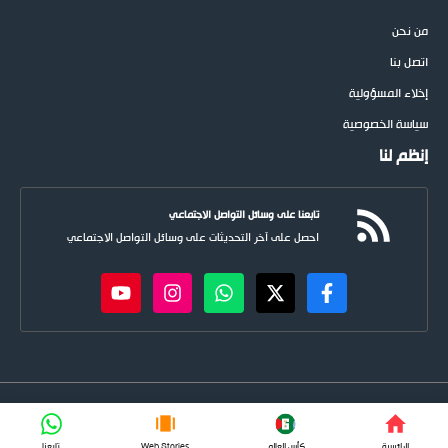
من نحن
اتصل بنا
إخلاء المسؤولية
سياسة الخصوصية
إنظم لنا
تابعنا على وسائل التواصل الاجتماعي
احصل على آخر التحديثات على وسائل التواصل الاجتماعي
newspoots.com • جميع الحقوق © محفوظة لموقع
نيوسبوت
FIFA
الرائسية
كأس العالم
Web Stories
تابعنا