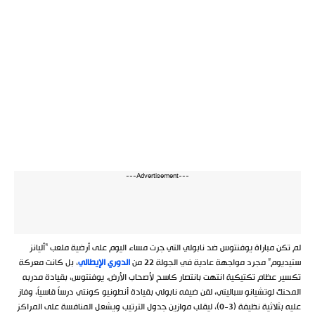
---Advertisement---
لم تكن مباراة يوفنتوس ضد نابولي التي جرت مساء اليوم على أرضية ملعب “أليانز
ستيديوم” مجرد مواجهة عادية في الجولة 22 من
الدوري الإيطالي
، بل كانت معركة
تكسير عظام تكتيكية انتهت بانتصار كاسح لأصحاب الأرض. يوفنتوس، بقيادة مدربه
المحنك لوتشيانو سباليتي، لقن ضيفه نابولي بقيادة أنطونيو كونتي درساً قاسياً، وفاز
عليه بثلاثية نظيفة (3-0)، ليقلب موازين جدول الترتيب ويشعل المنافسة على المراكز