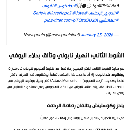
قمة الكالتشيو! ⚪⚫️💥
#يوفنتوس
#نابولي
#الدوري_الإيطالي
#SerieA
#Juve
#JuveNapoli
#الكالتشيو
pic.twitter.com/pTOzdSU2lA
January 25, 2026
— Newspoots (@newspootsfoot)
الشوط الثاني: انهيار نابولي وتألق بدلاء اليوفي
مع بداية الشوط الثاني، انتظر الجميع ردة فعل من كتيبة أنطونيو كونتي في
مباراة
يوفنتوس ضد نابولي
، إلا أن ما حدث كان العكس تماماً. يوفنتوس كان الطرف الأكثر
نضجاً وهدوءاً. “زخم الهجوم” (Attack Momentum) كان يميل بوضوح لليوفي في
اللحظات الحاسمة، بينما عانى نابولي من العقم الهجومي رغم الاستحواذ السلبي في
بعض الفترات.
يلدز وكوستيتش يطلقان رصاصة الرحمة
في الربع الأخير من المباراة، قرر يوفنتوس إنهاء الأمور عملياً: