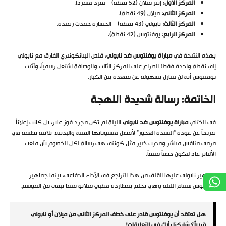
المركز الأول:
إنتر ميلان (52 نقطة) – يغرد منفرداً.
المركز الثاني:
ميلان (49 نقطة).
المركز الثالث:
نابولي (43 نقطة) – الخسارة جمدت رصيده.
المركز الرابع:
يوفنتوس (42 نقطة).
بهذه النتيجة في
مباراة يوفنتوس ضد نابولي
، قلص البيانكونيري الفارق مع نابولي
إلى نقطة واحدة فقط! الصراع على المركز الثالث والوصافة اشتعل رسمياً، وأثبت
يوفنتوس أنه لن يتنازل بسهولة عن مقعده بين الكبار.
الخاتمة: رسالة شديدة اللهجة
في الختام،
مباراة يوفنتوس ضد نابولي
الليلة لم تكن مجرد فوز عابر، بل كانت إعلاناً
صريحاً عن عودة “السيدة العجوز” لأفضل مستوياتها الفنية والبدنية. ثلاثية نظيفة في
مرمى منافس مباشر ومدرب خبير مثل كونتي هي رسالة لكل الخصوم بأن ملعب
الأليانز عاد ليكون حصناً منيعاً.
جماهير نابولي عليها القلق من هذا التراجع في الأداء الدفاعي، بينما جماهير
يوفنتوس ستنام الليلة وهي تحلم بمطاردة قطبي ميلانو فيما تبقى من الموسم.
هل تعتقد أن يوفنتوس قادر على خطف المركز الثاني من ميلان أو نابولي
قريباً؟ شاركنا رأيك في التعليقات!