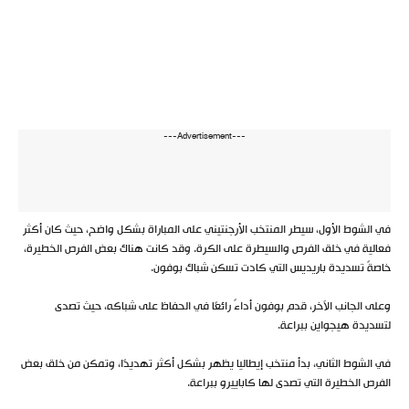
---Advertisement---
في الشوط الأول، سيطر المنتخب الأرجنتيني على المباراة بشكل واضح، حيث كان أكثر
فعالية في خلق الفرص والسيطرة على الكرة. وقد كانت هناك بعض الفرص الخطيرة،
خاصةً تسديدة باريديس التي كادت تسكن شباك بوفون.
وعلى الجانب الآخر، قدم بوفون أداءً رائعًا في الحفاظ على شباكه، حيث تصدى
لتسديدة هيجواين ببراعة.
في الشوط الثاني، بدأ منتخب إيطاليا يظهر بشكل أكثر تهديدًا، وتمكن من خلق بعض
الفرص الخطيرة التي تصدى لها كاباييرو ببراعة.