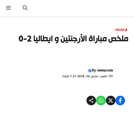
نتقل
القا
لى
لمحتوى
منتخبات
ملخص مباراة الأرجنتين و ايطاليا 2-0
By
newspoots
On: السبت, مارس 24, 2018 1:31 صباحًا