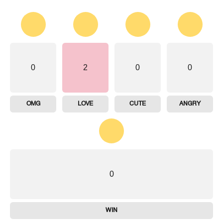
0
2
0
0
OMG
LOVE
CUTE
ANGRY
0
WIN