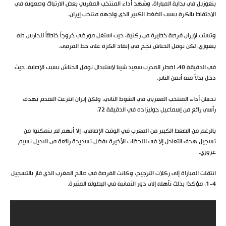
بنغوزيل في بداية المباراة. وشهد أداء المنتخب المغربي بعض الارتباك وصعوبة في
الاحتفاظ بالكرة بسبب الضغط الكبير الذي واجهه منتخب إيران.
وتسنّت لإيران فرصة خطيرة من ركنية، حيث استغل مورضي خروجاً خاطئاً للحارس طه
بنغوزي، لكن نوفل الحناش نجح في إنقاذ الكرة على خط المرمى.
في الدقيقة 40، اضطر المدرب سعيد شيبا لاستبدال نوفل الحناش بسبب الإصابة، حيث
دخل بدلاً منه أيمن الناير.
تحسّن أداء المنتخب المغربي في الشوط الثاني، ولكن إيران انتزعت التقدم بهدف
رأسي رائع من إسماعيل جوليزاده في الدقيقة 72.
بالرغم من الضغط الكبير من المغرب في الوقت الإضافي، إلا أنهم لم يتمكنوا من
تسجيل هدف التعادل إلا في اللحظات الأخيرة بفضل تسديدة رائعة من البديل نسيم
عزوزي.
انتقلت المباراة إلى ركلات الترجيح، وكانت الفرصة في صالح المغرب الذي فاز بالتسجيل
4-1، مؤكدًا بذلك تأهله إلى دور الثمانية في البطولة المثيرة.