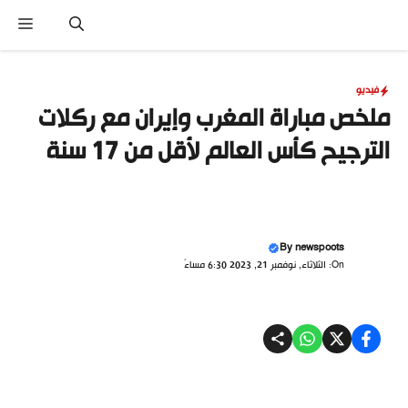
نتقل
القا
لى
لمحتوى
فيديو
ملخص مباراة المغرب وإيران مع ركلات
الترجيح كأس العالم لأقل من 17 سنة
By
newspoots
On: الثلاثاء, نوفمبر 21, 2023 6:30 مساءً