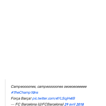
Campeoooones, campeooooones oeoeoeoeeeee
#7heChamp10ns
Força Barça!
pic.twitter.com/4YLSqjH4IB
— FC Barcelona (@FCBarcelona)
29 avril 2018