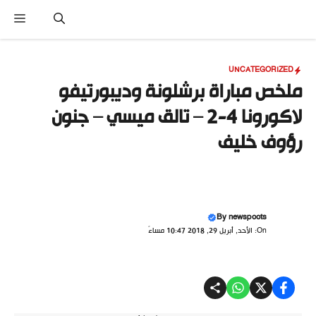
نتقل
القا
لى
لمحتوى
UNCATEGORIZED
ملخص مباراة برشلونة وديبورتيفو
لاكورونا 4-2 – تالق ميسي – جنون
رؤوف خليف
By
newspoots
On: الأحد, أبريل 29, 2018 10:47 مساءً