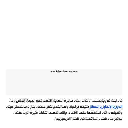
---Advertisement---
في ليلة كروية حبست الأنفاس حتى صافرة النهاية، انتهت قمة الجولة العشرين من
الدوري الإنجليزي الممتاز
بنتيجة درامية، وهنا نقدم لكم ملخص مباراة مانشستر سيتي
وتشيلسي التي استضافها ملعب الاتحاد، والتي شهدت تقلبات مثيرة أثرت بشكل
مباشر على شكل المنافسة في قمة “البريميرليج”.