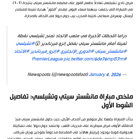
فرض نادي تشيلسي تعادلاً بطعم الفوز على مضيفه مانشستر سيتي بنتيجة (1-1)،
في المباراة التي جمعت بينهما مساء اليوم، ليقدم “البلوز” هدية ثمينة للمتصدر
أرسنال، ويعرقل مساعي كتيبة المدرب بيب جوارديولا في اللحاق بالصدارة.
دراما اللحظات الأخيرة في ملعب الاتحاد تمنح تشيلسي نقطة
ثمينة أمام مانشستر سيتي بفضل إنزو فيرنانديز 😮
#تشيلسي
#مانشستر_سيتي
#الدوري_الإنجليزي
#إنزو_فيرنانديز
#الاتحاد
pic.twitter.com/6de76mpB7m
#PremierLeague
January 4, 2026
— Newspoots (@newspootsfoot)
ملخص مباراة مانشستر سيتي وتشيلسي: تفاصيل
الشوط الأول
بدأت المباراة بضغط عالٍ متوقع من أصحاب الأرض، حيث حاول مانشستر سيتي منذ
الدقائق الأولى فرض سيطرته على مجريات اللعب. واعتمد جوارديولا على تشكيلة
هجومية قوية بوجود إيرلينغ هالاند في المقدمة مدعوماً بفودين وريان شركي،