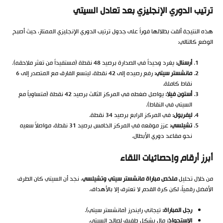
ترتيب الدوري الإنجليزي بعد تعادل السيتي
هذه النتيجة ألقت بظلالها فوراً على جدول ترتيب الدوري الإنجليزي الممتاز، حيث أصبح
الوضع كالتالي:
أرسنال:
يغرد وحيداً في الصدارة برصيد 48 نقطة (مستفيداً من تعثر ملاحقه).
مانشستر سيتي:
رفع رصيده إلى 42 نقطة، ليتسع الفارق مع المتصدر إلى 6
نقاط كاملة.
أستون فيلا:
يواصل ضغطه في المركز الثالث برصيد 42 نقطة (متساوياً مع
السيتي في النقاط).
ليفربول:
في المركز الرابع برصيد 34 نقطة.
تشيلسي:
عزز موقعه في المركز الخامس برصيد 31 نقطة، مواصلاً سعيه
نحو مقاعد دوري الأبطال.
أبرز أرقام وإحصائيات اللقاء
من خلال تحليل
ملخص مباراة مانشستر سيتي وتشيلسي
، نجد أن السيتي كان الطرف
الأفضل رقمياً، لكن كرة القدم لا تعترف إلا بالأهداف.
رجل المباراة:
تيجاني رايندرز (مانشستر سيتي).
الاستحواذ:
مال بشكل طفيف لصالح السيتي.