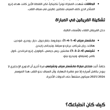
البطاقات:
شهدت المباراة توتراً تكتيكياً، لكن اللقطة الأبرز كانت هدف إنزو
المتأخر الذي كلف السيتي نقطتين غاليتين في سباق اللقب.
تشكيلة الفريقين في المباراة
دخل الفريقان اللقاء بالأسماء التالية:
مانشستر سيتي (4-1-4-1):
دوناروما، جفارديول، دياز، رودري، فودين،
هالاند، ريان شركي، برناردو سيلفا، وتيجاني رايندرز.
تشيلسي (4-2-3-1):
سانشيز، ريس جيمس، كولويل، إنزو فرنانديز، كول
بالمر، إستيفاو، وبيدرو نيتو.
ختاماً، أثبت
ملخص مباراة مانشستر سيتي وتشيلسي
مرة أخرى أن الدوري الإنجليزي لا
يبوح بكامل أسراره إلا مع صافرة النهاية، وأن السباق نحو اللقب هذا الموسم
2025/2026 سيكون مشتعلاً حتى الجولات الأخيرة.
كيف كان انطباعك؟