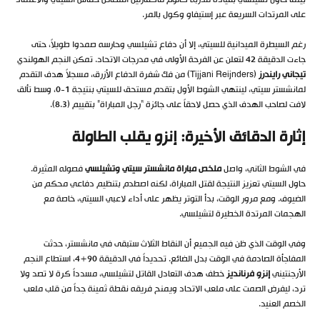
بينما حاول تشيلسي بقيادة مدربه كالوم ماكفارلين امتصاص حماس السيتي والاعتماد
على المرتدات السريعة عبر إستيفاو وكول بالمر.
رغم السيطرة الميدانية للسيتي، إلا أن دفاع تشيلسي وحارسه صمدوا طويلاً، حتى
جاءت الدقيقة 42 لتعلن عن الفرحة الأولى في مدرجات الاتحاد. تمكن النجم الهولندي
تيجاني رايندرز
(Tijjani Reijnders) من فك شفرة الدفاع الأزرق، مسجلاً هدف التقدم
لمانشستر سيتي، لينتهي الشوط الأول بتقدم مستحق للسيتي بنتيجة 1-0، وسط تألق
لافت لصاحب الهدف الذي حصل لاحقاً على جائزة “رجل المباراة” بتقييم (8.3).
إثارة الدقائق الأخيرة: إنزو يقلب الطاولة
في الشوط الثاني، واصل
ملخص مباراة مانشستر سيتي وتشيلسي
فصوله المثيرة.
حاول السيتي تعزيز النتيجة لقتل المباراة، لكنه اصطدم بتنظيم دفاعي محكم من
الضيوف. ومع مرور الوقت، بدأ التوتر يظهر على أداء لاعبي السيتي، خاصة مع
الهجمات المرتدة الخطيرة لتشيلسي.
وفي الوقت الذي ظن فيه الجميع أن النقاط الثلاث ستبقى في مانشستر، حدثت
المفاجأة الصادمة في الوقت بدل الضائع. تحديداً في الدقيقة 90+4، استطاع النجم
الأرجنتيني
إنزو فرنانديز
خطف هدف التعادل القاتل لتشيلسي، مسدداً كرة لا تصد ولا
ترد، ليفرض الصمت على ملعب الاتحاد ويمنح فريقه نقطة ثمينة جداً من قلب ملعب
الخصم العنيد.