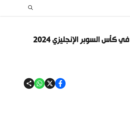
موعد قمة مانشستر سيتي ومانشستر يونايتد في كأس السوبر الإنجليزي 2024