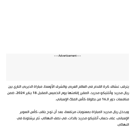
---Advertisement---
يترقب عشاق كرة القدم في العالم العربي والشرق الأوسط، مباراة الديربي الناري بين
ريال مدريد وأتلتيكو مدريد، المقرر إقامتها يوم الخميس المقبل 18 يناير 2024، ضمن
منافسات دور الـ16 من بطولة كأس الملك الإسباني.
ويدخل ريال مدريد المباراة بمعنويات مرتفعة، بعد أن توج بلقب كأس السوبر
الإسباني، على حساب أتلتيكو مدريد بالذات، في نصف النهائي، ثم برشلونة في
النهائي.