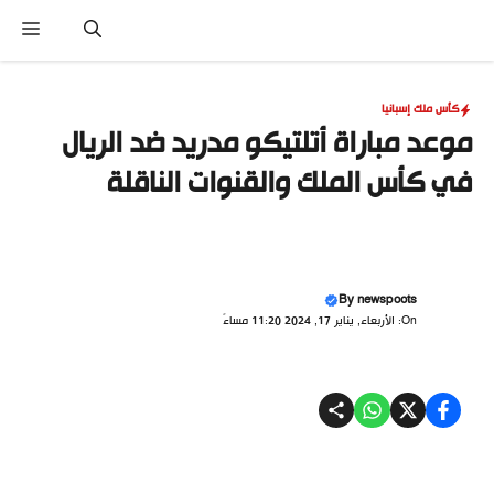
نتقل
القا
لى
لمحتوى
كأس ملك إسبانيا
موعد مباراة أتلتيكو مدريد ضد الريال
في كأس الملك والقنوات الناقلة
By
newspoots
On: الأربعاء, يناير 17, 2024 11:20 مساءً