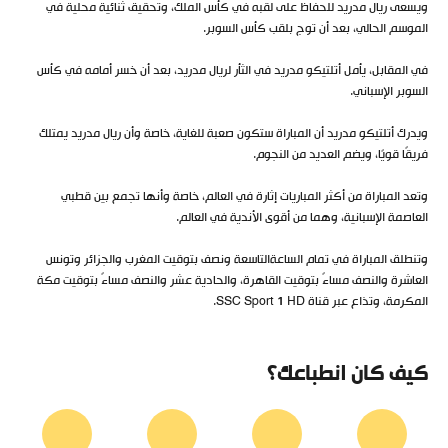
ويسعى ريال مدريد للحفاظ على لقبه في كأس الملك، وتحقيق ثنائية محلية في
الموسم الحالي، بعد أن توج بلقب كأس السوبر.
في المقابل، يأمل أتلتيكو مدريد في الثأر لريال مدريد، بعد أن خسر أمامه في كأس
السوبر الإسباني.
ويدرك أتلتيكو مدريد أن المباراة ستكون صعبة للغاية، خاصة وأن ريال مدريد يمتلك
فريقًا قويًا، ويضم العديد من النجوم.
وتعد المباراة من أكثر المباريات إثارة في العالم، خاصة وأنها تجمع بين قطبي
العاصمة الإسبانية، وهما من أقوى الأندية في العالم.
وتنطلق المباراة في تمام الساعةالتاسعة ونصف بتوقيت المغرب والجزائر وتونس
العاشرة والنصف مساءً بتوقيت القاهرة، والحادية عشر والنصف مساءً بتوقيت مكة
المكرمة، وتذاع عبر قناة SSC Sport 1 HD.
كيف كان انطباعك؟