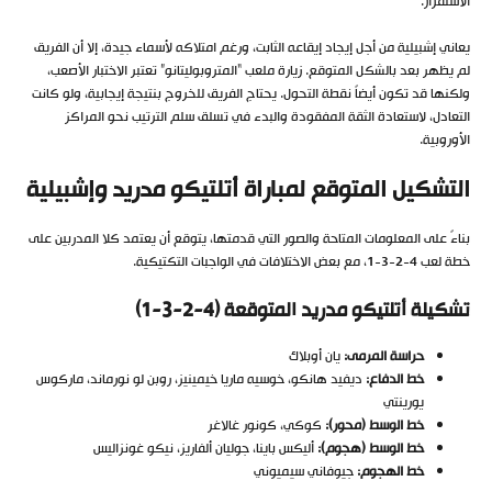
الاستقرار.
يعاني إشبيلية من أجل إيجاد إيقاعه الثابت، ورغم امتلاكه لأسماء جيدة، إلا أن الفريق
لم يظهر بعد بالشكل المتوقع. زيارة ملعب “المتروبوليتانو” تعتبر الاختبار الأصعب،
ولكنها قد تكون أيضاً نقطة التحول. يحتاج الفريق للخروج بنتيجة إيجابية، ولو كانت
التعادل، لاستعادة الثقة المفقودة والبدء في تسلق سلم الترتيب نحو المراكز
الأوروبية.
التشكيل المتوقع لمباراة أتلتيكو مدريد وإشبيلية
بناءً على المعلومات المتاحة والصور التي قدمتها، يتوقع أن يعتمد كلا المدربين على
خطة لعب 4-2-3-1، مع بعض الاختلافات في الواجبات التكتيكية.
تشكيلة أتلتيكو مدريد المتوقعة (4-2-3-1)
حراسة المرمى:
يان أوبلاك
خط الدفاع:
ديفيد هانكو، خوسيه ماريا خيمينيز، روبن لو نورماند، ماركوس
يورينتي
خط الوسط (محور):
كوكي، كونور غالاغر
خط الوسط (هجوم):
أليكس باينا، جوليان ألفاريز، نيكو غونزاليس
خط الهجوم:
جيوفاني سيميوني