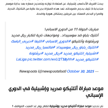
يبحث الفريق الأندلسي، إشبيلية، عن استعادة توازنه وتصحيح مساره بعد بداية موسم
متذبذبة لا تليق بحجم طموحاته. تعد هذه المباراة بجرعة عالية من التكتيك، الندية،
والصراع البدني المعتاد بين فريقين يمتلكان هوية واضحة.
مباريات الجولة 11 من الدوري الاسباني!
أتلتيك بلباو ضد سوسييداد.. ومواجهات نارية للكبار ريال مدريد
وبرشلونة وأتلتيكو.
#الدوري_الاسباني
#الليغا
#ديربي_الباسك
#اتلتيك_بلباو_ريال_سوسييداد
#فالنسيا_ريال_مدريد
#اشبيلية_اتلتيكو_مدريد
#ريال_مدريد
#برشلونة
#اتلتيكو_مدريد
#LaLiga
pic.twitter.com/wxU2T58yhh
October 30, 2025
— Newspoots (@newspootsfoot)
موعد مباراة أتلتيكو مدريد وإشبيلية في الدوري
الإسباني
تم تحديد
موعد مباراة أتلتيكو مدريد وإشبيلية
لتقام يوم غد السبت، الموافق 1