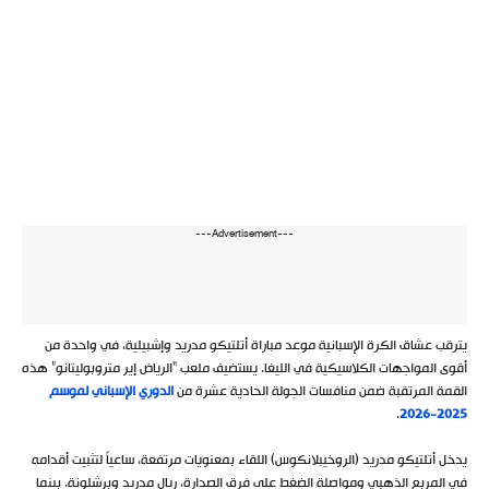
---Advertisement---
يترقب عشاق الكرة الإسبانية موعد مباراة أتلتيكو مدريد وإشبيلية، في واحدة من
أقوى المواجهات الكلاسيكية في الليغا. يستضيف ملعب “الرياض إير متروبوليتانو” هذه
القمة المرتقبة ضمن منافسات الجولة الحادية عشرة من
الدوري الإسباني لموسم
.
2025-2026
يدخل أتلتيكو مدريد (الروخيبلانكوس) اللقاء بمعنويات مرتفعة، ساعياً لتثبيت أقدامه
في المربع الذهبي ومواصلة الضغط على فرق الصدارة، ريال مدريد وبرشلونة. بينما