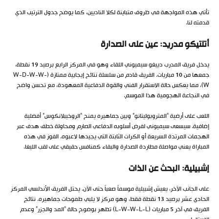
تأتي هذه المواجهة في ظروف متباينة لكلا الناديين، كما يوضح جدول الترتيب الذي
قدمته لنا.
أتلتيكو مدريد: عين على الصدارة
يدخل فريق المدرب دييغو سيميوني اللقاء وهو في المركز الرابع برصيد 19 نقطة،
جمعها من 10 مباريات. الفريق قادم من سلسلة نتائج إيجابية ممتازة (W-D-W-W-
W)، مما يعكس حالة الاستقرار الفني والقوة الدفاعية المعهودة، مع تحسن واضح
في النجاعة الهجومية هذا الموسم.
اللعب على أرضية “المتروبوليتانو” وبين جماهيره يمنح “الروخيبلانكوس” أفضلية
إضافية. سيسعى سيميوني لفرض أسلوبه الدفاعي الصارم ومحاولة خطف هدف عبر
الهجمات المرتدة السريعة أو الكرات الثابتة التي يجيدها لاعبوه. الفوز في هذه
المباراة يعني مواصلة مطاردة الصدارة والبقاء كمنافس حقيقي على لقب الليغا.
إشبيلية: البحث عن الذات
على الجانب الآخر، يعيش إشبيلية موسماً صعباً حتى الآن. يحتل الفريق الأندلسي المركز
الحادي عشر برصيد 13 نقطة فقط، وهو مركز لا يلبي طموحات جماهيره. نتائج
الفريق في آخر 5 مباريات (L-W-W-L-L) تظهر بوضوح حالة “المد والجزر” وعدم