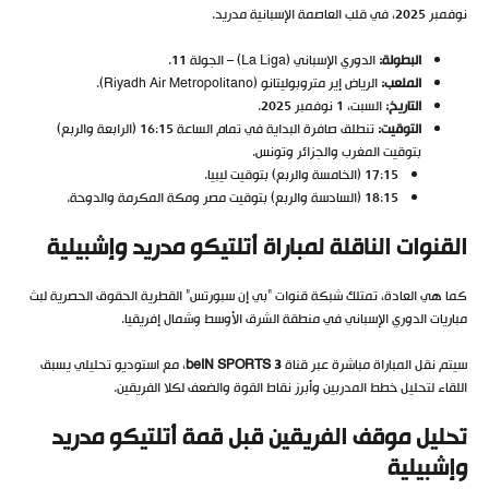
نوفمبر 2025، في قلب العاصمة الإسبانية مدريد.
البطولة:
الدوري الإسباني (La Liga) – الجولة 11.
الملعب:
الرياض إير متروبوليتانو (Riyadh Air Metropolitano).
التاريخ:
السبت، 1 نوفمبر 2025.
التوقيت:
تنطلق صافرة البداية في تمام الساعة 16:15 (الرابعة والربع)
بتوقيت المغرب والجزائر وتونس.
17:15 (الخامسة والربع) بتوقيت ليبيا.
18:15 (السادسة والربع) بتوقيت مصر ومكة المكرمة والدوحة.
القنوات الناقلة لمباراة أتلتيكو مدريد وإشبيلية
كما هي العادة، تمتلك شبكة قنوات “بي إن سبورتس” القطرية الحقوق الحصرية لبث
مباريات الدوري الإسباني في منطقة الشرق الأوسط وشمال إفريقيا.
سيتم نقل المباراة مباشرة عبر قناة
beIN SPORTS 3
، مع استوديو تحليلي يسبق
اللقاء لتحليل خطط المدربين وأبرز نقاط القوة والضعف لكلا الفريقين.
تحليل موقف الفريقين قبل قمة أتلتيكو مدريد
وإشبيلية