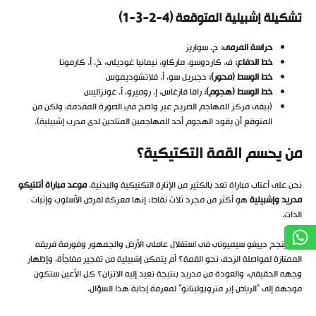
تشكيلة إشبيلية المتوقعة (4-2-3-1)
حراسة المرمى:
ج. سواريز
خط الدفاع:
ف. كاردوسو، ماركاو، نيمانيا غوديلي، خ. أ. كارمونا
خط الوسط (محور):
دجبريل سو، أ. فلاتشوديموس
خط الوسط (هجوم):
رافا فارغاس، إ. روميرو، أ. غونزاليس
(يبقى مركز المهاجم الصريح غير واضح في الصورة المقدمة، ولكن من
المتوقع أن يقود الهجوم أحد المهاجمين المتاحين لدى مدرب إشبيلية).
من يحسم القمة التكتيكية؟
نحن على أعتاب مباراة تعد بالكثير من الإثارة التكتيكية والبدنية.
موعد مباراة أتلتيكو
مدريد وإشبيلية
هو أكثر من مجرد ثلاث نقاط؛ إنها معركة لفرض الأسلوب وإثبات
الذات.
هل ينجح دييغو سيميوني في استغلال عاملي الأرض والجمهور وفورمة فريقه
الممتازة لمواصلة الزحف نحو القمة؟ أم يتمكن إشبيلية من تفجير مفاجأة، وإظهار
وجهه الحقيقي، والعودة من مدريد بنتيجة تعيد إليه الاتزان؟ كل الأعين ستكون
موجهة إلى “الرياض إير متروبوليتانو” لمعرفة إجابة هذا السؤال.