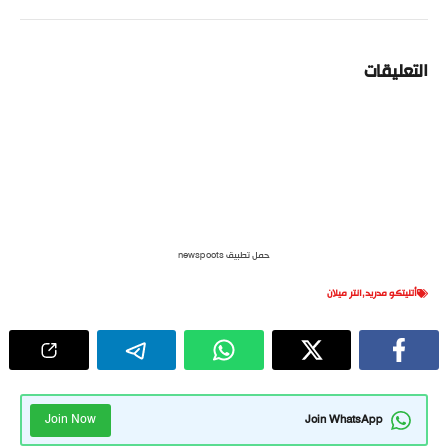
التعليقات
حمل تطبيق newspoots
أتليتكو مدريد
,
انتر ميلان
Join Now
Join WhatsApp