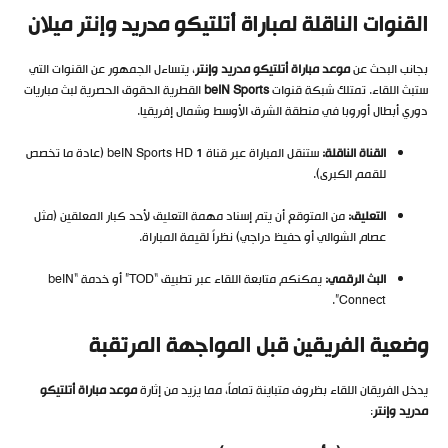
القنوات الناقلة لمباراة أتلتيكو مدريد وإنتر ميلان
بجانب البحث عن
موعد مباراة أتلتيكو مدريد وإنتر
، يتساءل الجمهور عن القنوات التي
ستبث اللقاء. تمتلك شبكة قنوات
beIN Sports
القطرية الحقوق الحصرية لبث مباريات
دوري أبطال أوروبا في منطقة الشرق الأوسط وشمال إفريقيا.
القناة الناقلة:
ستنقل المباراة عبر قناة beIN Sports HD 1 (عادة ما تخصص
للقمم الكبرى).
التعليق:
من المتوقع أن يتم إسناد مهمة التعليق لأحد كبار المعلقين (مثل
عصام الشوالي أو حفيظ دراجي) نظراً لقيمة المباراة.
البث الرقمي:
يمكنكم متابعة اللقاء عبر تطبيق “TOD” أو خدمة “beIN
Connect”.
وضعية الفريقين قبل المواجهة المرتقبة
يدخل الفريقان اللقاء بظروف متباينة تماماً، مما يزيد من إثارة
موعد مباراة أتلتيكو
مدريد وإنتر
: