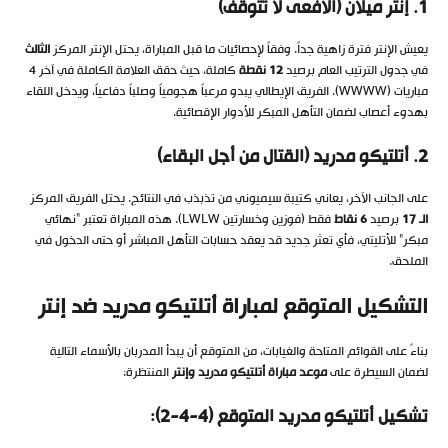
1. إنتر ميلان (الأفعى لا تتوقف)
يعيش الإنتر فترة زاهية جداً. وفقاً لإحصائيات ما قبل المباراة، يحتل الإنتر المركز
الثالث
في جدول الترتيب العام برصيد
12 نقطة
كاملة، حيث حقق العلامة الكاملة في آخر 4
مباريات (WWWW). الفريق الإيطالي يبدو مرعباً هجومياً وصلباً دفاعياً، ويدخل اللقاء
بهدوء أعصاب لضمان التأهل المبكر للأدوار الإقصائية.
2. أتلتيكو مدريد (القتال من أجل البقاء)
على الجانب الآخر، يعاني كتيبة سيميوني من تذبذب في النتائج. يحتل الفريق المركز
الـ 17
برصيد
6 نقاط
فقط (فوزين وخسارتين LWLW). هذه المباراة تعتبر “نهائي
مبكر” للأتليتي، فأي تعثر جديد قد يعقد حسابات التأهل المباشر أو حتى الدخول في
الملحق.
التشكيل المتوقع لمباراة أتلتيكو مدريد ضد إنتر
بناءً على القوائم المتاحة والغيابات، من المتوقع أن يبدأ المدربان بالأسماء التالية
لضمان السيطرة على
موعد مباراة أتلتيكو مدريد وإنتر
المنتظرة:
تشكيل أتلتيكو مدريد المتوقع (4-4-2):