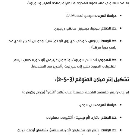
يعتمد سيميوني على القوة الهجومية الضاربة بقيادة ألفاريز وسورلوث.
حراسة المرمى:
موسو (J. Musso).
خط الدفاع:
مولينا، خيمينيز، هانكو، روجيري.
خط الوسط:
باريوس، كوكي، دي بول (أو يورينتي)، وجوليان ألفاريز (الذي قد
يلعب دوراً مركباً).
خط الهجوم:
ألكسندر سورلوث، وأنطوان غريزمان (أو كوريا حسب الرسم
التكتيكي، الصورة تشير إلى سورلوث وألفاريز في المقدمة).
تشكيل إنتر ميلان المتوقع (3-5-2):
إنزاجي لا يغير فلسفته الناجحة، معتمداً على ثنائية “الثولا” (تورام ولاوتارو).
حراسة المرمى:
يان سومر.
خط الدفاع:
بافارد (أو بيسيك)، أتشيربي، باستوني.
خط الوسط:
ديماركو، مخيتاريان (أو زيلينسكي)، تشالهان أوغلو، باريلا،