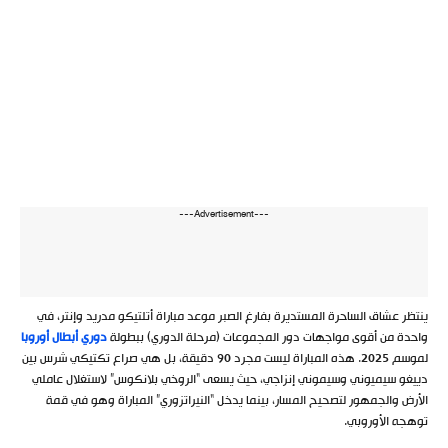
---Advertisement---
ينتظر عشاق الساحرة المستديرة بفارغ الصبر موعد مباراة أتلتيكو مدريد وإنتر، في
واحدة من أقوى مواجهات دور المجموعات (مرحلة الدوري) ببطولة
دوري أبطال أوروبا
لموسم 2025. هذه المباراة ليست مجرد 90 دقيقة، بل هي صراع تكتيكي شرس بين
دييغو سيميوني وسيموني إنزاجي، حيث يسعى “الروخي بلانكوس” لاستغلال عاملي
الأرض والجمهور لتصحيح المسار، بينما يدخل “النيراتزوري” المباراة وهو في قمة
توهجه الأوروبي.