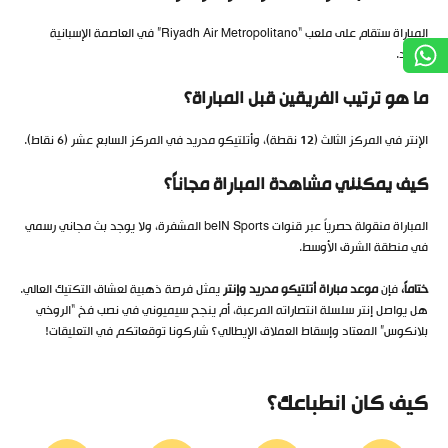
المباراة ستقام على ملعب “Riyadh Air Metropolitano” في العاصمة الإسبانية
مدريد.
ما هو ترتيب الفريقين قبل المباراة؟
الإنتر في المركز الثالث (12 نقطة)، وأتلتيكو مدريد في المركز السابع عشر (6 نقاط).
كيف يمكنني مشاهدة المباراة مجاناً؟
المباراة منقولة حصرياً عبر قنوات beIN Sports المشفرة، ولا يوجد بث مجاني رسمي
في منطقة الشرق الأوسط.
ختاماً،
فإن
موعد مباراة أتلتيكو مدريد وإنتر
يمثل فرصة ذهبية لعشاق التكتيك العالي.
هل يواصل إنتر سلسلة انتصاراته المرعبة، أم ينجح سيميوني في نصب فخ “الروخي
بلانكوس” المعتاد وإسقاط العملاق الإيطالي؟ شاركونا توقعاتكم في التعليقات!
كيف كان انطباعك؟