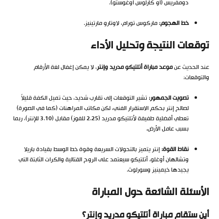
دومفريس (أو كارلوس أوغوستو).
خط الهجوم:
ماركوس تورام، لاوتارو مارتينيز.
توقعات النتيجة وتحليل الأداء
عند الحديث عن
موعد مباراة أتلتيكو مدريد وإنتر
، لا يمكن إغفال لغة الأرقام
والتوقعات:
تصويت الجمهور:
تشير التوقعات إلى تقارب شديد، حيث تميل الكفة قليلاً
لصالح إنتر بحكم الاستقرار الفني، لكن مكاتب المراهنات (كما في الصورة)
تعطي أفضلية طفيفة لأتلتيكو مدريد (2.25 للفوز) مقابل (3.10 للإنتر)، ربما
بسبب عامل الأرض.
نقاط القوة:
إنتر يتميز بالتحولات السريعة وقوة خط الوسط بقيادة باريلا
وتشالهان أوغلو. أتلتيكو سيعتمد على الروح القتالية والكرات الثابتة التي
يجيدها خيمينيز وسورلوث.
الأسئلة الشائعة حول المباراة
أين ستقام مباراة أتلتيكو مدريد وإنتر؟