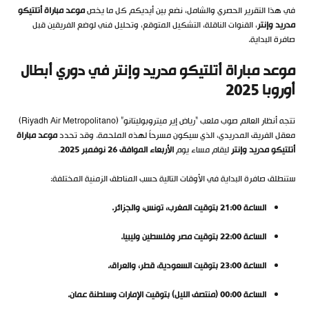
في هذا التقرير الحصري والشامل، نضع بين أيديكم كل ما يخص
موعد مباراة أتلتيكو
مدريد وإنتر
، القنوات الناقلة، التشكيل المتوقع، وتحليل فني لوضع الفريقين قبل
صافرة البداية.
موعد مباراة أتلتيكو مدريد وإنتر في دوري أبطال
أوروبا 2025
تتجه أنظار العالم صوب ملعب “رياض إير ميتروبوليتانو” (Riyadh Air Metropolitano)
معقل الفريق المدريدي، الذي سيكون مسرحاً لهذه الملحمة. وقد تحدد
موعد مباراة
أتلتيكو مدريد وإنتر
ليقام مساء يوم
الأربعاء الموافق 26 نوفمبر 2025
.
ستنطلق صافرة البداية في الأوقات التالية حسب المناطق الزمنية المختلفة:
الساعة 21:00 بتوقيت المغرب، تونس، والجزائر.
الساعة 22:00 بتوقيت مصر وفلسطين وليبيا.
الساعة 23:00 بتوقيت السعودية، قطر، والعراق.
الساعة 00:00 (منتصف الليل) بتوقيت الإمارات وسلطنة عمان.