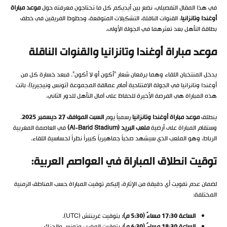
في هذا المقال التفصيلي، نضع بين أيديكم كل ما تحتاجون معرفته حول
موعد مباراة
أوغندا وتانزانيا
، القنوات الناقلة، التشكيلات المتوقعة، وحظوظ الفريقين في خطف
بطاقة التأهل بعد تعثرهما في الجولة الأولى.
موعد مباراة أوغندا وتانزانيا والقنوات الناقلة
يدخل المنتخبان اللقاء وهما يرفعان شعار “أكون أو لا أكون”. فبعد خسارة كل من
أوغندا وتانزانيا في الجولة الافتتاحية أمام عمالقة المجموعة (تونس ونيجيريا)، باتت
هذه المباراة هي الفرصة الأخيرة للحفاظ على آمال التأهل للدور الثاني.
ينطلق
موعد مباراة أوغندا وتانزانيا
رسمياً يوم
السبت الموافق 27 ديسمبر 2025
.
وستقام المباراة على أرضية
ملعب البريد
(Al-Barid Stadium)
في العاصمة المغربية
الرباط، وهو الملعب الذي سيشهد صخباً جماهيرياً كبيراً نظراً لحساسية اللقاء.
توقيت انطلاق المباراة في العواصم العربية
:
لضمان عدم تفويت أي دقيقة من الإثارة، إليكم توقيت المباراة حسب المناطق الزمنية
المختلفة:
الساعة 17:30 مساءً (5:30 م
):
بتوقيت غرينتش (UTC).
الساعة 18:30 مساءً (6:30 م
):
بتوقيت المغرب وتونس والجزائر.