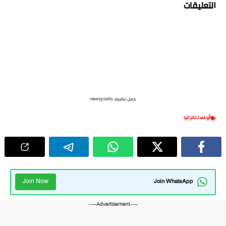
التعليقات
حمل تطبيق newspoots
أوغندا
,
تانزانيا
Join Now
Join WhatsApp
---Advertisement---