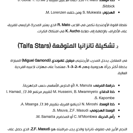
خط الوسط
:
R. Mato (أحد أعلى اللاعبين تقييماً بـ 7.00)، J. Obita، T.
Sibbick.
الهجوم
:
S. Mukwala ومن خلفه M. Lorenzen.
نقطة القوة الأوغندية تكمن في اللاعب
R. Mato
الذي يعتبر المحرك الرئيسي للفريق
على الأطراف، بالإضافة إلى صلابة
K. Aucho
في افتكاك الكرات.
تشكيلة تانزانيا المتوقعة
(Taifa Stars)
في المقابل، يدخل المدرب الأرجنتيني
ميغيل غاموندي
(Miguel Gamondi)
المباراة
بخطة أكثر جرأة هجومية وهي
4-2-3-1
، معتمداً على مهارات لاعبيه الفردية
العالية.
حراسة المرمى
:
A. Manula (أو الحارس الأساسي حسب الجاهزية).
خط الدفاع
:
M. Husseini, B. Mwamnyeto (تقييم مرتفع 7.30), I. Hamad,
S. Kapombe.
خط الوسط
:
N. Miroshi (دينامو الفريق بتقييم 7.30), A. Msanga.
الوسط الهجومي
:
S. Msuva, Z.F. Masudi.
رأس الحربة
:
C. M’Mombwa أو المخضرم M. Samatta.
النجم الأبرز في صفوف تانزانيا والذي يجب مراقبته هو
Z.F. Masudi
، الذي حصل على