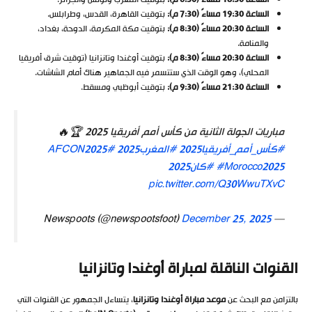
الساعة 19:30 مساءً (7:30 م
):
بتوقيت القاهرة، القدس، وطرابلس.
الساعة 20:30 مساءً (8:30 م
):
بتوقيت مكة المكرمة، الدوحة، بغداد،
والمنامة.
الساعة 20:30 مساءً (8:30 م
):
بتوقيت أوغندا وتانزانيا (توقيت شرق أفريقيا
المحلي)، وهو الوقت الذي ستتسمر فيه الجماهير هناك أمام الشاشات.
الساعة 21:30 مساءً (9:30 م
):
بتوقيت أبوظبي ومسقط.
مباريات الجولة الثانية من كأس أمم أفريقيا 2025 🏆🔥
#كأس_أمم_أفريقيا2025
#المغرب2025
#AFCON2025
#Morocco2025
#كان2025
pic.twitter.com/Q30WwuTXvC
December 25, 2025
— Newspoots (@newspootsfoot)
القنوات الناقلة لمباراة أوغندا وتانزانيا
بالتزامن مع البحث عن
موعد مباراة أوغندا وتانزانيا
، يتساءل الجمهور عن القنوات التي