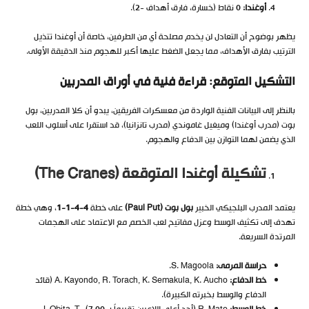
أوغندا
:
0 نقاط (خسارة، فارق أهداف -2).
يظهر بوضوح أن التعادل لن يخدم مصلحة أي من الطرفين، خاصة أن أوغندا تتذيل
الترتيب بفارق الأهداف، مما يجعل الضغط عليها أكبر للهجوم منذ الدقيقة الأولى.
التشكيل المتوقع: قراءة فنية في أوراق المدربين
بالنظر إلى البيانات الفنية الواردة من معسكرات الفريقين، يبدو أن كلا المدربين، بول
بوت (مدرب أوغندا) وميغيل غاموندي (مدرب تانزانيا)، قد استقرا على أسلوب اللعب
الذي يضمن لهما التوازن بين الدفاع والهجوم.
تشكيلة أوغندا المتوقعة
(The Cranes)
يعتمد المدرب البلجيكي الخبير
بول بوت
(Paul Put)
على خطة
4-4-1-1
، وهي خطة
تهدف إلى تكثيف الوسط وعزل مفاتيح لعب الخصم مع الاعتماد على الهجمات
المرتدة السريعة.
حراسة المرمى
:
S. Magoola.
خط الدفاع
:
A. Kayondo, R. Torach, K. Semakula, K. Aucho (قائد
الدفاع والوسط بخبرته الكبيرة).