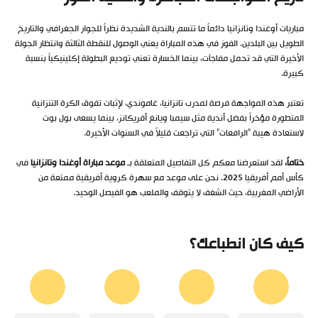
مباريات أوغندا وتانزانيا دائماً ما تتسم بالندية الشديدة نظراً للجوار الجغرافي والتاريخ
الطويل بين البلدين. الفوز في هذه المباراة يعني الوصول للنقطة الثالثة وانتظار الجولة
الأخيرة التي قد تحمل مفاجآت، بينما الخسارة تعني توديع البطولة إكلينيكياً بنسبة
كبيرة.
تعتبر هذه المواجهة فرصة لمدرب تانزانيا، غاموندي، لإثبات تفوق الكرة التنزانية
المتطورة مؤخراً بفضل أندية مثل سيمبا ويانغ أفريكانز، بينما يسعى بول بوت
لاستعادة هيبة “الرافعات” التي تراجعت قليلاً في السنوات الأخيرة.
ختاماً،
لقد استعرضنا معكم كل التفاصيل المتعلقة بـ
موعد مباراة أوغندا وتانزانيا
في
كأس أمم أفريقيا 2025. نحن على موعد مع سهرة كروية أفريقية ممتعة من
الأراضي المغربية، حيث الشغف لا يتوقف والملعب هو الفيصل الوحيد.
كيف كان انطباعك؟