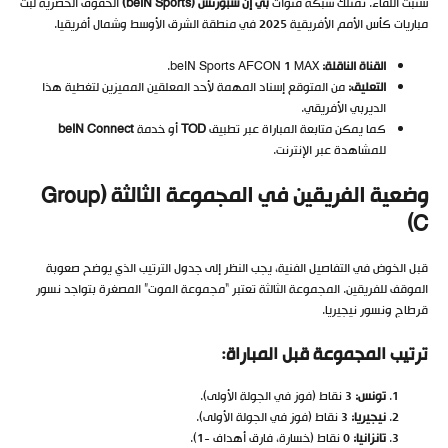
ستبث اللقاء. تمتلك شبكة قنوات
بي إن سبورتس
(beIN Sports)
الحقوق الحصرية لبث
مباريات كأس الأمم الأفريقية 2025 في منطقة الشرق الأوسط وشمال أفريقيا.
القناة الناقلة
:
beIN Sports AFCON 1 MAX.
التعليق
:
من المتوقع إسناد المهمة لأحد المعلقين المميزين لتغطية هذا
الديربي الأفريقي.
كما يمكن متابعة المباراة عبر تطبيق
TOD
أو خدمة
beIN Connect
للمشاهدة عبر الإنترنت.
وضعية الفريقين في المجموعة الثالثة
(Group
C)
قبل الخوض في التفاصيل الفنية، يجب النظر إلى جدول الترتيب الذي يوضح صعوبة
الموقف للفريقين. المجموعة الثالثة تعتبر “مجموعة الموت” المصغرة بتواجد نسور
قرطاج ونسور نيجيريا.
ترتيب المجموعة قبل المباراة
:
تونس
:
3 نقاط (فوز في الجولة الأولى).
نيجيريا
:
3 نقاط (فوز في الجولة الأولى).
تانزانيا
:
0 نقاط (خسارة، فارق أهداف -1).