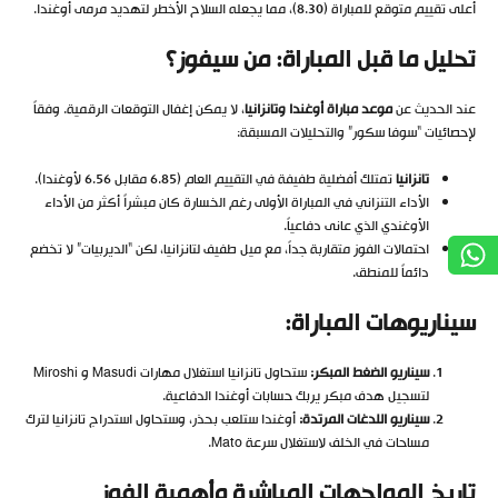
أعلى تقييم متوقع للمباراة (8.30)، مما يجعله السلاح الأخطر لتهديد مرمى أوغندا.
تحليل ما قبل المباراة: من سيفوز؟
عند الحديث عن
موعد مباراة أوغندا وتانزانيا
، لا يمكن إغفال التوقعات الرقمية. وفقاً
لإحصائيات “سوفا سكور” والتحليلات المسبقة:
تانزانيا
تمتلك أفضلية طفيفة في التقييم العام (6.85 مقابل 6.56 لأوغندا).
الأداء التنزاني في المباراة الأولى رغم الخسارة كان مبشراً أكثر من الأداء
الأوغندي الذي عانى دفاعياً.
احتمالات الفوز متقاربة جداً، مع ميل طفيف لتانزانيا، لكن “الديربيات” لا تخضع
دائماً للمنطق.
سيناريوهات المباراة
:
سيناريو الضغط المبكر
:
ستحاول تانزانيا استغلال مهارات Masudi و Miroshi
لتسجيل هدف مبكر يربك حسابات أوغندا الدفاعية.
سيناريو اللدغات المرتدة
:
أوغندا ستلعب بحذر، وستحاول استدراج تانزانيا لترك
مساحات في الخلف لاستغلال سرعة Mato.
تاريخ المواجهات المباشرة وأهمية الفوز