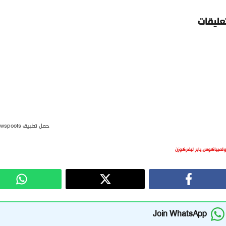
تعليقات
حمل تطبيق newspoots
ولمبياكوس
,
باير ليفركوزن
Join WhatsApp