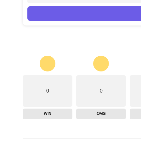
0
0
WIN
OMG